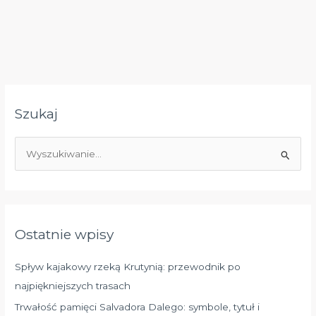
Szukaj
S
z
u
k
a
Ostatnie wpisy
j
d
Spływ kajakowy rzeką Krutynią: przewodnik po
l
najpiękniejszych trasach
a
Trwałość pamięci Salvadora Dalego: symbole, tytuł i