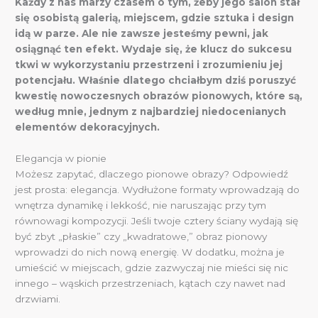
Każdy z nas marzy czasem o tym, żeby jego salon stał
się osobistą galerią, miejscem, gdzie sztuka i design
idą w parze. Ale nie zawsze jesteśmy pewni, jak
osiągnąć ten efekt. Wydaje się, że klucz do sukcesu
tkwi w wykorzystaniu przestrzeni i zrozumieniu jej
potencjału. Właśnie dlatego chciałbym dziś poruszyć
kwestię nowoczesnych obrazów pionowych, które są,
według mnie, jednym z najbardziej niedocenianych
elementów dekoracyjnych.
Elegancja w pionie
Możesz zapytać, dlaczego pionowe obrazy? Odpowiedź
jest prosta: elegancja. Wydłużone formaty wprowadzają do
wnętrza dynamikę i lekkość, nie naruszając przy tym
równowagi kompozycji. Jeśli twoje cztery ściany wydają się
być zbyt „płaskie” czy „kwadratowe,” obraz pionowy
wprowadzi do nich nową energię. W dodatku, można je
umieścić w miejscach, gdzie zazwyczaj nie mieści się nic
innego – wąskich przestrzeniach, kątach czy nawet nad
drzwiami.