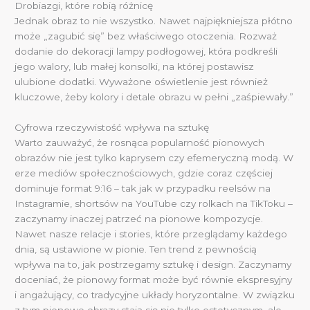
Drobiazgi, które robią różnicę
Jednak obraz to nie wszystko. Nawet najpiękniejsza płótno
może „zagubić się” bez właściwego otoczenia. Rozważ
dodanie do dekoracji lampy podłogowej, która podkreśli
jego walory, lub małej konsolki, na której postawisz
ulubione dodatki. Wyważone oświetlenie jest również
kluczowe, żeby kolory i detale obrazu w pełni „zaśpiewały.”
Cyfrowa rzeczywistość wpływa na sztukę
Warto zauważyć, że rosnąca popularność pionowych
obrazów nie jest tylko kaprysem czy efemeryczną modą. W
erze mediów społecznościowych, gdzie coraz częściej
dominuje format 9:16 – tak jak w przypadku reelsów na
Instagramie, shortsów na YouTube czy rolkach na TikToku –
zaczynamy inaczej patrzeć na pionowe kompozycje.
Nawet nasze relacje i stories, które przeglądamy każdego
dnia, są ustawione w pionie. Ten trend z pewnością
wpływa na to, jak postrzegamy sztukę i design. Zaczynamy
doceniać, że pionowy format może być równie ekspresyjny
i angażujący, co tradycyjne układy horyzontalne. W związku