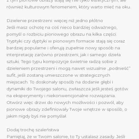
z tym pionowe obrazy stają się nie tylko estetycznym, ale
również kulturowym fenomenem, który warto mieć na oku.
Dzielenie przestrzeni: więcej niż jedno płótno
Jeśli masz ochotę na coś nieco bardziej odważnego,
pomyśl o rozbiciu pionowego obrazu na kilka części.
Tryptyki czy dyptyki w pionowym formacie stają się coraz
bardziej popularne i oferują zupełnie nowy sposób na
interpretację zarówno przestrzeni, jak i samego dzieła
sztuki. Tego typu kompozycje świetnie radzą sobie z
dzieleniem przestrzeni i mogą nawet wizualnie „podnieść”
sufit, jeśli zostaną umieszczone w strategicznych
miejscach. To doskonały sposób na dodanie głębi i
dynamiki do Twojego salonu, zwłaszcza jeśli jesteś gotów
na eksperymenty i niekonwencjonalne rozwiązania.
Otwórz więc drzwi do nowych możliwości i pozwól, aby
pionowe obrazy zdefiniowały Twoje wnętrze w sposób, o
jakim nigdy byś nie pomyślał.
Dodaj trochę szaleństwa
Pamiętaj, że w Twoim salonie, to Ty ustalasz zasady. Jeśli