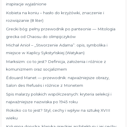
:
inspiracje wyjaśnione
Kobieta na koniu – hasło do krzyżówki, znaczenie i
rozwiązanie (8 liter)
Grecki bóg: pełny przewodnik po panteonie — Mitologia
grecka od Chaosu do olimpijczyków
Michał Anioł – „Stworzenie Adama”: opis, symbolika i
miejsce w Kaplicy Sykstyńskiej (Watykan)
Marksizm: co to jest? Definicja, założenia i różnice z
komunizmem oraz socjalizmem
Édouard Manet — przewodnik: najważniejsze obrazy,
Salon des Refusés i różnice z Monetem
Spis malarzy polskich współczesnych: kryteria selekcji i
najważniejsze nazwiska po 1945 roku
Rokoko co to jest? Styl, cechy i wpływ na sztukę XVIII
wieku
Kolumna dorycka: klasyka greckiej architektury i jej cechy