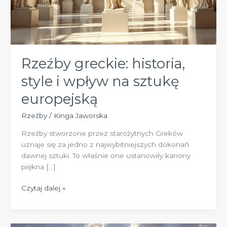
Rzeźby greckie: historia,
style i wpływ na sztukę
europejską
Rzeźby
/
Kinga Jaworska
Rzeźby stworzone przez starożytnych Greków
uznaje się za jedno z najwybitniejszych dokonań
dawnej sztuki. To właśnie one ustanowiły kanony
piękna […]
Rzeźby
Czytaj dalej »
greckie:
historia,
style