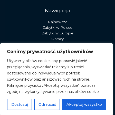
Nawigacja
Najnowsze
Zabytki w Polsce
Zabytki w Europie
Obrazy
Rzeźby
Dekoracje
Cenimy prywatność użytkowników
Sztuka
Używamy plików cookie, aby poprawić jakość
Pracownia stary młyn
przeglądania, wyświetlać reklamy lub treści
dostosowane do indywidualnych potrzeb
użytkowników oraz analizować ruch na stronie.
Kliknięcie przycisku „Akceptuj wszystkie” oznacza
zgodę na wykorzystywanie przez nas plików cookie.
© 2026 albumromanski.pl
Powered by albumromanski.pl
Dostosuj
Odrzucać
Akceptuj wszystko