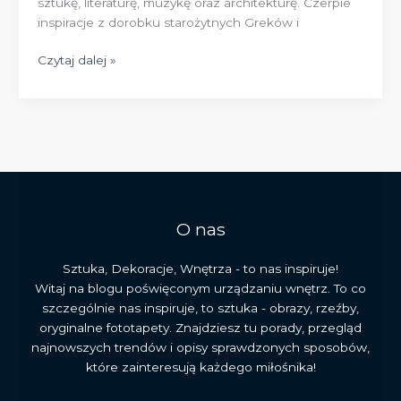
sztukę, literaturę, muzykę oraz architekturę. Czerpie
inspiracje z dorobku starożytnych Greków i
Klasycyzm
Czytaj dalej »
definicja
–
historia,
cechy
i
wpływ
na
kulturę
O nas
europejską
Sztuka, Dekoracje, Wnętrza - to nas inspiruje!
Witaj na blogu poświęconym urządzaniu wnętrz. To co
szczególnie nas inspiruje, to sztuka - obrazy, rzeźby,
oryginalne fototapety. Znajdziesz tu porady, przegląd
najnowszych trendów i opisy sprawdzonych sposobów,
które zainteresują każdego miłośnika!