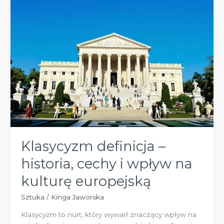
skarby
duchowe
Klasycyzm definicja –
historia, cechy i wpływ na
kulturę europejską
Sztuka
/
Kinga Jaworska
Klasycyzm to nurt, który wywarł znaczący wpływ na