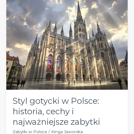
i
wpływ
na
sztukę
europejską
Styl gotycki w Polsce:
historia, cechy i
najważniejsze zabytki
Zabytki w Polsce
/
Kinga Jaworska