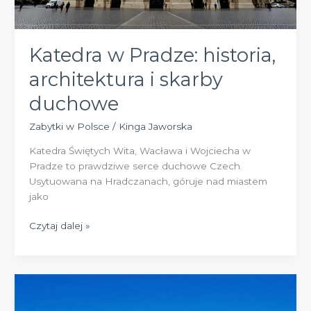
Katedra w Pradze: historia,
architektura i skarby
duchowe
Zabytki w Polsce
/
Kinga Jaworska
Katedra Świętych Wita, Wacława i Wojciecha w
Pradze to prawdziwe serce duchowe Czech.
Usytuowana na Hradczanach, góruje nad miastem
jako
Katedra
Czytaj dalej »
w
Pradze:
historia,
architektura
i