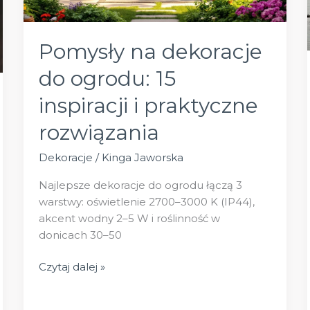
Pomysły na dekoracje
do ogrodu: 15
inspiracji i praktyczne
rozwiązania
Dekoracje
/
Kinga Jaworska
Najlepsze dekoracje do ogrodu łączą 3
warstwy: oświetlenie 2700–3000 K (IP44),
akcent wodny 2–5 W i roślinność w
donicach 30–50
Pomysły
Czytaj dalej »
na
dekoracje