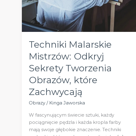
Techniki Malarskie
Mistrzów: Odkryj
Sekrety Tworzenia
Obrazów, które
Zachwycają
Obrazy
/
Kinga Jaworska
W fascynującym świecie sztuki, każdy
pociągnięcie pędzla i każda kropla farby
mają swoje głębokie znaczenie. Techniki