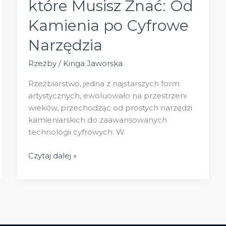
które Musisz Znać: Od
Kamienia po Cyfrowe
Narzędzia
Rzeźby
/
Kinga Jaworska
Rzeźbiarstwo, jedna z najstarszych form
artystycznych, ewoluowało na przestrzeni
wieków, przechodząc od prostych narzędzi
kamieniarskich do zaawansowanych
technologii cyfrowych. W
Techniki
Czytaj dalej »
Rzeźbiarskie,
które
Musisz
Znać:
Od