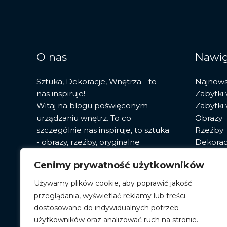
O nas
Nawig
Sztuka, Dekoracje, Wnętrza - to
Najnow
nas inspiruje!
Zabytki
Witaj na blogu poświęconym
Zabytki
urządzaniu wnętrz. To co
Obrazy
szczególnie nas inspiruje, to sztuka
Rzeźby
- obrazy, rzeźby, oryginalne
Dekorac
fototapety. Znajdziesz tu porady,
Sztuka
Cenimy prywatność użytkowników
przegląd najnowszych trendów i
Pracown
opisy sprawdzonych sposobów,
Używamy plików cookie, aby poprawić jakość
które zainteresują każdego
przeglądania, wyświetlać reklamy lub treści
miłośnika!
dostosowane do indywidualnych potrzeb
użytkowników oraz analizować ruch na stronie.