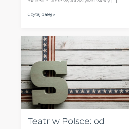
malarskie, które wykorzystywali wielcy […]
Techniki
Czytaj dalej »
Malarskie
Mistrzów:
Odkryj
Sekrety
Tworzenia
Obrazów,
które
Zachwycają
Teatr w Polsce: od