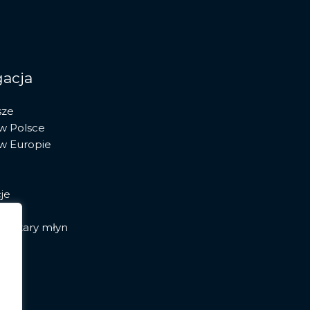
Kamienia
po
Cyfrowe
Narzędzia
acja
sze
 w Polsce
 w Europie
je
ia stary młyn