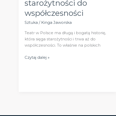
starożytności do
współczesności
Sztuka
/
Kinga Jaworska
Teatr w Polsce ma długą i bogatą historię,
która sięga starożytności i trwa aż do
współczesności. To właśnie na polskich
Teatr
Czytaj dalej »
w
Polsce:
od
starożytności
do
współczesności