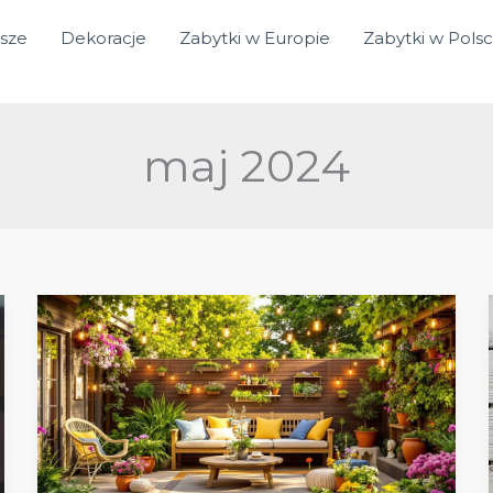
sze
Dekoracje
Zabytki w Europie
Zabytki w Pols
maj 2024