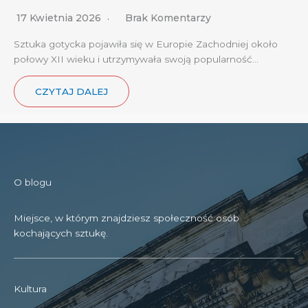
17 Kwietnia 2026
Brak Komentarzy
Sztuka gotycka pojawiła się w Europie Zachodniej około
połowy XII wieku i utrzymywała swoją popularność…
CZYTAJ DALEJ
O blogu
Miejsce, w którym znajdziesz społeczność osób
kochających sztukę.
Kultura