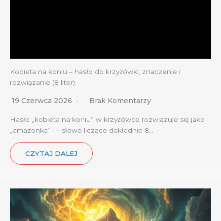
Kobieta na koniu – hasło do krzyżówki, znaczenie i
rozwiązanie (8 liter)
19 Czerwca 2026
Brak Komentarzy
Hasło „kobieta na koniu” w krzyżówce rozwiązuje się jako
„amazonka” — słowo liczące dokładnie 8…
CZYTAJ DALEJ