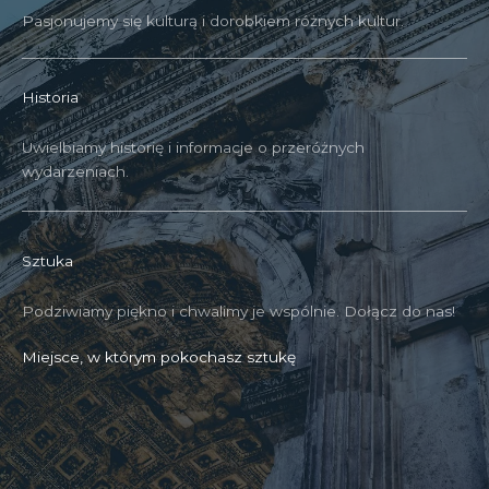
Pasjonujemy się kulturą i dorobkiem różnych kultur.
Historia
Uwielbiamy historię i informacje o przeróżnych
wydarzeniach.
Sztuka
Podziwiamy piękno i chwalimy je wspólnie. Dołącz do nas!
Miejsce, w którym pokochasz sztukę