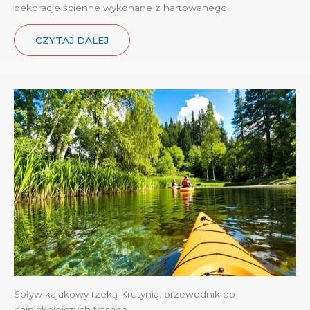
dekoracje ścienne wykonane z hartowanego…
CZYTAJ DALEJ
Spływ kajakowy rzeką Krutynią: przewodnik po
najpiękniejszych trasach