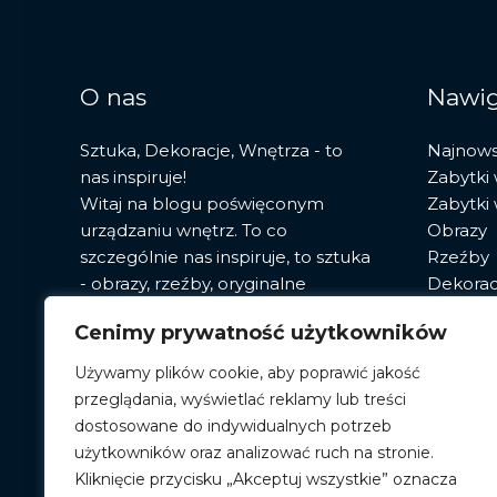
dom
O nas
Nawig
Sztuka, Dekoracje, Wnętrza - to
Najnow
nas inspiruje!
Zabytki
Witaj na blogu poświęconym
Zabytki
urządzaniu wnętrz. To co
Obrazy
szczególnie nas inspiruje, to sztuka
Rzeźby
- obrazy, rzeźby, oryginalne
Dekorac
fototapety. Znajdziesz tu porady,
Sztuka
Cenimy prywatność użytkowników
przegląd najnowszych trendów i
Pracown
opisy sprawdzonych sposobów,
Używamy plików cookie, aby poprawić jakość
które zainteresują każdego
przeglądania, wyświetlać reklamy lub treści
miłośnika!
dostosowane do indywidualnych potrzeb
użytkowników oraz analizować ruch na stronie.
Kliknięcie przycisku „Akceptuj wszystkie” oznacza