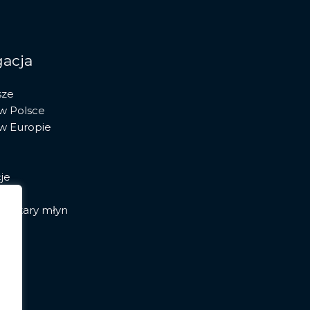
acja
sze
 w Polsce
 w Europie
je
ia stary młyn