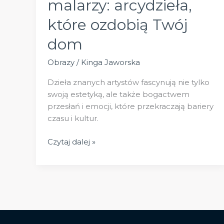
malarzy: arcydzieła,
które ozdobią Twój
dom
Obrazy
/
Kinga Jaworska
Dzieła znanych artystów fascynują nie tylko
swoją estetyką, ale także bogactwem
przesłań i emocji, które przekraczają bariery
czasu i kultur.
Obrazy
Czytaj dalej »
znanych
malarzy:
arcydzieła,
które
ozdobią
Twój