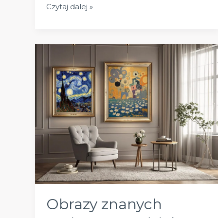
Cechy
Czytaj dalej »
architektury
romańskiej:
styl,
proporcje
i
symbolika
budowli
Obrazy znanych