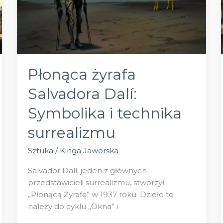
Płonąca żyrafa
Salvadora Dalí:
Symbolika i technika
surrealizmu
Sztuka
/
Kinga Jaworska
Salvador Dalí, jeden z głównych
przedstawicieli surrealizmu, stworzył
„Płonącą Żyrafę” w 1937 roku. Dzieło to
należy do cyklu „Okna” i