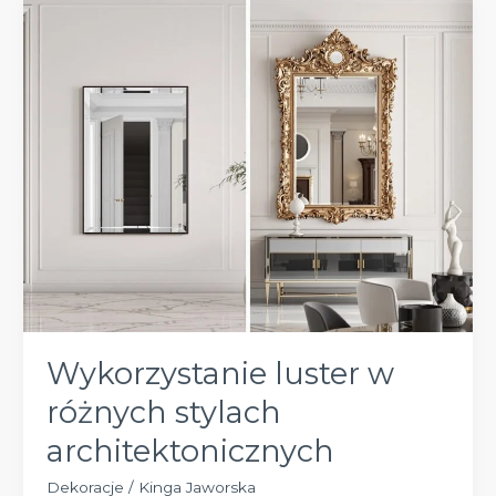
najlepsze
miejsce
i
zapłacić?
Wykorzystanie luster w
różnych stylach
architektonicznych
Dekoracje
/
Kinga Jaworska