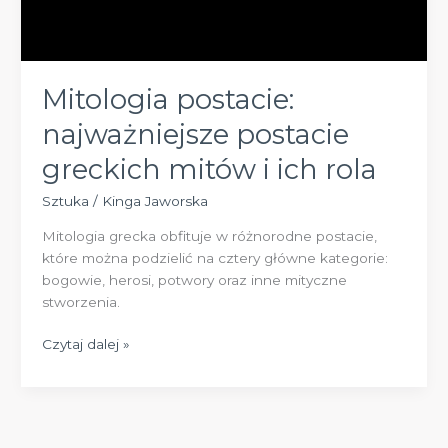
Mitologia postacie:
najważniejsze postacie
greckich mitów i ich rola
Sztuka
/
Kinga Jaworska
Mitologia grecka obfituje w różnorodne postacie,
które można podzielić na cztery główne kategorie:
bogowie, herosi, potwory oraz inne mityczne
stworzenia.
Mitologia
Czytaj dalej »
postacie:
najważniejsze
postacie
greckich