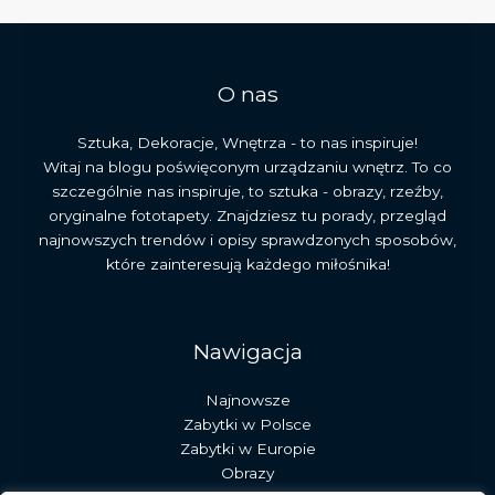
mitów
i
ich
rola
O nas
Sztuka, Dekoracje, Wnętrza - to nas inspiruje!
Witaj na blogu poświęconym urządzaniu wnętrz. To co
szczególnie nas inspiruje, to sztuka - obrazy, rzeźby,
oryginalne fototapety. Znajdziesz tu porady, przegląd
najnowszych trendów i opisy sprawdzonych sposobów,
które zainteresują każdego miłośnika!
Nawigacja
Najnowsze
Zabytki w Polsce
Zabytki w Europie
Obrazy