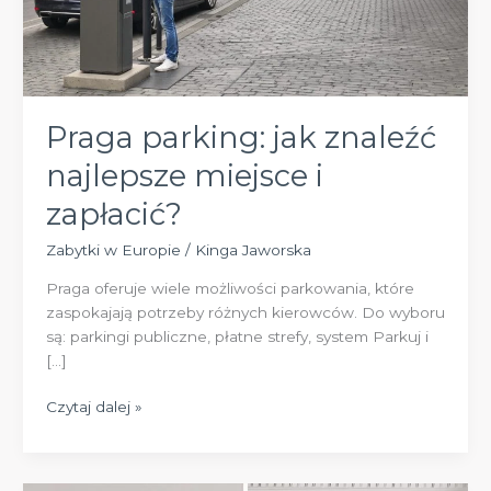
Praga parking: jak znaleźć
najlepsze miejsce i
zapłacić?
Zabytki w Europie
/
Kinga Jaworska
Praga oferuje wiele możliwości parkowania, które
zaspokajają potrzeby różnych kierowców. Do wyboru
są: parkingi publiczne, płatne strefy, system Parkuj i
[…]
Praga
Czytaj dalej »
parking:
jak
znaleźć