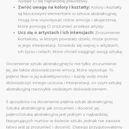
wydaje Ci się najbardziej prawdziwy.
Zwróć uwagę na kolory i kształty:
Kolory i kształty
są kluczowymi elementami w sztuce abstrakcyjnej.
Mogą one wywoływać różne emocje i skojarzenia,
które pomogą Ci zrozumieć przekaz artysty.
Ucz się o artystach i ich intencjach:
Zrozumienie
kontekstu, w którym powstało dzieło, może pomóc
w jego interpretacji. Dowiedz się więcej o artystach,
ich życiu i celach, które chcieli osiągnąć swoją sztuką.
Docenienie sztuki abstrakcyjnej to nie tylko zrozumienie
jej, ale także doświadczenie emocji, które wywołuje. To
piękno tkwi w jej subiektywności – każdy widz może
doświadczyć innego uczucia i interpretacji, co czyni sztukę
abstrakcyjną niezwykle osobistym doświadczeniem.
5 sposobów na docenienie piękna sztuki abstrakcyjnej
Sztuka abstrakcyjna: jak zrozumieć i docenić jej
pięknoSztuka abstrakcyjna jest jednym z najbardziej
fascynujących nurtów w świecie sztuki, jednak nie zawsze
łatwo jest ją zrozumieć i docenić. Dlatego przygotowaliśmy