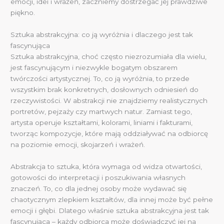
emocji, idei i wrażeń, zaczniemy dostrzegać jej prawdziwe
piękno.
Sztuka abstrakcyjna: co ją wyróżnia i dlaczego jest tak
fascynująca
Sztuka abstrakcyjna, choć często niezrozumiała dla wielu,
jest fascynującym i niezwykle bogatym obszarem
twórczości artystycznej. To, co ją wyróżnia, to przede
wszystkim brak konkretnych, dosłownych odniesień do
rzeczywistości. W abstrakcji nie znajdziemy realistycznych
portretów, pejzaży czy martwych natur. Zamiast tego,
artysta operuje kształtami, kolorami, liniami i fakturami,
tworząc kompozycje, które mają oddziaływać na odbiorcę
na poziomie emocji, skojarzeń i wrażeń.
Abstrakcja to sztuka, która wymaga od widza otwartości,
gotowości do interpretacji i poszukiwania własnych
znaczeń. To, co dla jednej osoby może wydawać się
chaotycznym zlepkiem kształtów, dla innej może być pełne
emocji i głębi. Dlatego właśnie sztuka abstrakcyjna jest tak
fascynująca – każdy odbiorca może doświadczyć jej na