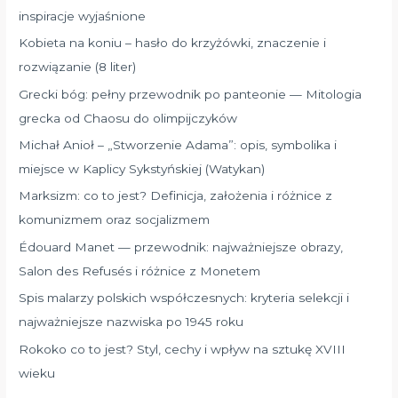
inspiracje wyjaśnione
Kobieta na koniu – hasło do krzyżówki, znaczenie i
rozwiązanie (8 liter)
Grecki bóg: pełny przewodnik po panteonie — Mitologia
grecka od Chaosu do olimpijczyków
Michał Anioł – „Stworzenie Adama”: opis, symbolika i
miejsce w Kaplicy Sykstyńskiej (Watykan)
Marksizm: co to jest? Definicja, założenia i różnice z
komunizmem oraz socjalizmem
Édouard Manet — przewodnik: najważniejsze obrazy,
Salon des Refusés i różnice z Monetem
Spis malarzy polskich współczesnych: kryteria selekcji i
najważniejsze nazwiska po 1945 roku
Rokoko co to jest? Styl, cechy i wpływ na sztukę XVIII
wieku