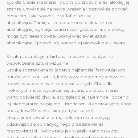
być dla Ciebie nieznana i trudna do zrozumienia, ale daj jej
szansę. Otwórz się na nowe wrażenia i pozwól się porwać
emocjom, jakie wywołuje w Tobie sztuka
abstrakcyjna.Pamiętaj, że docenienie piękna sztuki
abstrakcyjnej wymaga czasu i zaangażowania, ale efekty
mogą być niesamowite. Odkryj więc świat sztuki
abstrakcyjnej i pozwól się porwać jej niezwykłemu pięknu.
Sztuka abstrakcyjna: historia, znaczenie i wpływ na
współczesne sztuki wizualne
Sztuka abstrakcyjna to jeden z najbardziej fascynujących
nurtów w historii sztuki, który wywarł ogromny wpływ na
rozwój współczesnych sztuk wizualnych. Choć dla
niektórych może wydawać się trudna do zrozumienia,
warto poświęcić chwilę, aby zgłębić jej tajemnice i docenić
jej niepowtarzalne piękno.Historia sztuki abstrakcyjnej sięga
początków XX wieku, kiedy artyści zaczęli
eksperymentować z formą, kolorem i kompozycją,
odsuwając się od tradycyjnego przedstawiania
rzeczywistości. Twórcy tacy jak Wassily Kandinsky czy
Kazimierz Malewicz poszukiwali nowych środków wyrazu,