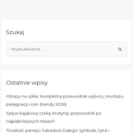
Szukaj
S
z
u
k
a
Ostatnie wpisy
j
d
Obrazy na szkle: kompletny przewodnik wyboru, montażu,
l
pielęgnacji i cen (trendy 2026)
a
Spływ kajakowy rzeką Krutynią: przewodnik po
:
najpiękniejszych trasach
Trwałość pamięci Salvadora Dalego: symbole, tytuł i