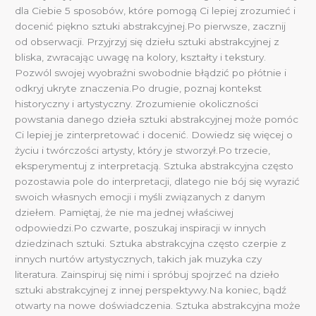
dla Ciebie 5 sposobów, które pomogą Ci lepiej zrozumieć i
docenić piękno sztuki abstrakcyjnej.Po pierwsze, zacznij
od obserwacji. Przyjrzyj się dziełu sztuki abstrakcyjnej z
bliska, zwracając uwagę na kolory, kształty i tekstury.
Pozwól swojej wyobraźni swobodnie błądzić po płótnie i
odkryj ukryte znaczenia.Po drugie, poznaj kontekst
historyczny i artystyczny. Zrozumienie okoliczności
powstania danego dzieła sztuki abstrakcyjnej może pomóc
Ci lepiej je zinterpretować i docenić. Dowiedz się więcej o
życiu i twórczości artysty, który je stworzył.Po trzecie,
eksperymentuj z interpretacją. Sztuka abstrakcyjna często
pozostawia pole do interpretacji, dlatego nie bój się wyrazić
swoich własnych emocji i myśli związanych z danym
dziełem. Pamiętaj, że nie ma jednej właściwej
odpowiedzi.Po czwarte, poszukaj inspiracji w innych
dziedzinach sztuki. Sztuka abstrakcyjna często czerpie z
innych nurtów artystycznych, takich jak muzyka czy
literatura. Zainspiruj się nimi i spróbuj spojrzeć na dzieło
sztuki abstrakcyjnej z innej perspektywy.Na koniec, bądź
otwarty na nowe doświadczenia. Sztuka abstrakcyjna może