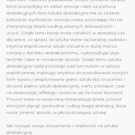
które pozwoliłyby im oddać emocje i idee za pomocą
abstrakcyjnych form.Sztuka abstrakcyjna ma za zadanie
pobudzać wyobraźnię i emocje widza, pozwalając mu na
interpretację dzieła według własnych doświadczeń i
uczuć. Dzięki temu każdy może odnaleźć w abstrakcji coś
dla siebie, co sprawi, że sztuka stanie się bardziej osobista i
intymna.Współczesne sztuki wizualne w dużej mierze
czerpią z dorobku abstrakcjonizmu, wykorzystując jego
techniki i idee w nowatorski sposób. Dzięki temu sztuka
abstrakcyjna nadal pozostaje ważnym nurtem w sztuce
współczesnej, inspirując artystów do poszukiwania nowych
form wyrazu i eksplorowania granic sztuki.Aby zrozumieć i
docenić piękno sztuki abstrakcyjnej, warto poświęcić czas
na obserwację, refleksję i otwarcie się na nowe doznania.
Pozwól sobie na swobodną interpretację dzieła, pozwól
emocjom płynąć swobodnie i odkryj magię abstrakcji, która
może zmienić sposób, w jaki postrzegasz sztukę.
Jak rozwijać swoje zrozumienie i wrażliwość na sztukę
abstrakcyjną