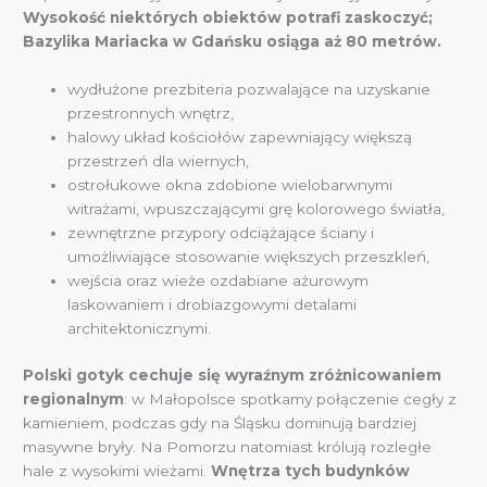
Wysokość niektórych obiektów potrafi zaskoczyć;
Bazylika Mariacka w Gdańsku osiąga aż 80 metrów.
wydłużone prezbiteria pozwalające na uzyskanie
przestronnych wnętrz,
halowy układ kościołów zapewniający większą
przestrzeń dla wiernych,
ostrołukowe okna zdobione wielobarwnymi
witrażami, wpuszczającymi grę kolorowego światła,
zewnętrzne przypory odciążające ściany i
umożliwiające stosowanie większych przeszkleń,
wejścia oraz wieże ozdabiane ażurowym
laskowaniem i drobiazgowymi detalami
architektonicznymi.
Polski gotyk cechuje się wyraźnym zróżnicowaniem
regionalnym
: w Małopolsce spotkamy połączenie cegły z
kamieniem, podczas gdy na Śląsku dominują bardziej
masywne bryły. Na Pomorzu natomiast królują rozległe
hale z wysokimi wieżami.
Wnętrza tych budynków