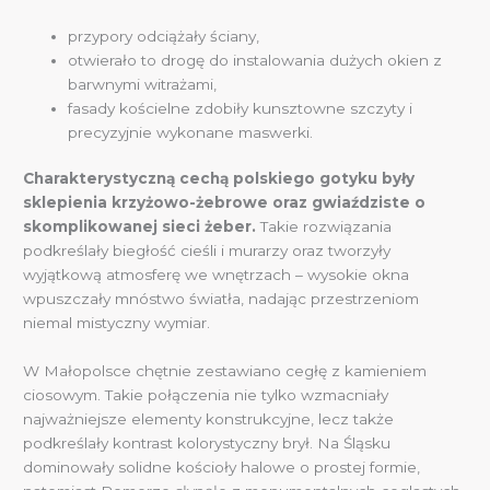
przypory odciążały ściany,
otwierało to drogę do instalowania dużych okien z
barwnymi witrażami,
fasady kościelne zdobiły kunsztowne szczyty i
precyzyjnie wykonane maswerki.
Charakterystyczną cechą polskiego gotyku były
sklepienia krzyżowo-żebrowe oraz gwiaździste o
skomplikowanej sieci żeber.
Takie rozwiązania
podkreślały biegłość cieśli i murarzy oraz tworzyły
wyjątkową atmosferę we wnętrzach – wysokie okna
wpuszczały mnóstwo światła, nadając przestrzeniom
niemal mistyczny wymiar.
W Małopolsce chętnie zestawiano cegłę z kamieniem
ciosowym. Takie połączenia nie tylko wzmacniały
najważniejsze elementy konstrukcyjne, lecz także
podkreślały kontrast kolorystyczny brył. Na Śląsku
dominowały solidne kościoły halowe o prostej formie,