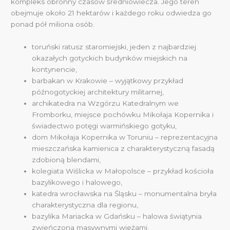
kompleks obronny czasów średniowiecza. Jego teren
obejmuje około 21 hektarów i każdego roku odwiedza go
ponad pół miliona osób.
toruński ratusz staromiejski, jeden z najbardziej
okazałych gotyckich budynków miejskich na
kontynencie,
barbakan w Krakowie – wyjątkowy przykład
późnogotyckiej architektury militarnej,
archikatedra na Wzgórzu Katedralnym we
Fromborku, miejsce pochówku Mikołaja Kopernika i
świadectwo potęgi warmińskiego gotyku,
dom Mikołaja Kopernika w Toruniu – reprezentacyjna
mieszczańska kamienica z charakterystyczną fasadą
zdobioną blendami,
kolegiata Wiślicka w Małopolsce – przykład kościoła
bazylikowego i halowego,
katedra wrocławska na Śląsku – monumentalna bryła
charakterystyczna dla regionu,
bazylika Mariacka w Gdańsku – halowa świątynia
zwieńczona masywnymi wieżami.