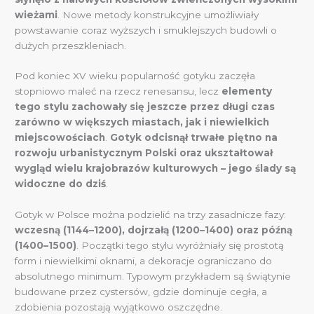
wieżami
. Nowe metody konstrukcyjne umożliwiały
powstawanie coraz wyższych i smuklejszych budowli o
dużych przeszkleniach.
Pod koniec XV wieku popularność gotyku zaczęła
stopniowo maleć na rzecz renesansu, lecz
elementy
tego stylu zachowały się jeszcze przez długi czas
zarówno w większych miastach, jak i niewielkich
miejscowościach
.
Gotyk odcisnął trwałe piętno na
rozwoju urbanistycznym Polski oraz ukształtował
wygląd wielu krajobrazów kulturowych – jego ślady są
widoczne do dziś
.
Gotyk w Polsce można podzielić na trzy zasadnicze fazy:
wczesną (1144–1200), dojrzałą (1200–1400) oraz późną
(1400–1500)
. Początki tego stylu wyróżniały się prostotą
form i niewielkimi oknami, a dekoracje ograniczano do
absolutnego minimum. Typowym przykładem są świątynie
budowane przez cystersów, gdzie dominuje cegła, a
zdobienia pozostają wyjątkowo oszczędne.