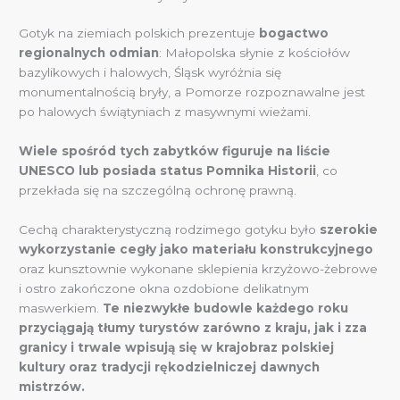
Gotyk na ziemiach polskich prezentuje
bogactwo
regionalnych odmian
: Małopolska słynie z kościołów
bazylikowych i halowych, Śląsk wyróżnia się
monumentalnością bryły, a Pomorze rozpoznawalne jest
po halowych świątyniach z masywnymi wieżami.
Wiele spośród tych zabytków figuruje na liście
UNESCO lub posiada status Pomnika Historii
, co
przekłada się na szczególną ochronę prawną.
Cechą charakterystyczną rodzimego gotyku było
szerokie
wykorzystanie cegły jako materiału konstrukcyjnego
oraz kunsztownie wykonane sklepienia krzyżowo-żebrowe
i ostro zakończone okna ozdobione delikatnym
maswerkiem.
Te niezwykłe budowle każdego roku
przyciągają tłumy turystów zarówno z kraju, jak i zza
granicy i trwale wpisują się w krajobraz polskiej
kultury oraz tradycji rękodzielniczej dawnych
mistrzów.