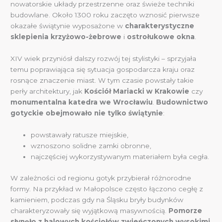
nowatorskie układy przestrzenne oraz świeże techniki
budowlane. Około 1300 roku zaczęto wznosić pierwsze
okazałe świątynie wyposażone w
charakterystyczne
sklepienia krzyżowo-żebrowe
i
ostrołukowe okna
.
XIV wiek przyniósł dalszy rozwój tej stylistyki – sprzyjała
temu poprawiająca się sytuacja gospodarcza kraju oraz
rosnące znaczenie miast. W tym czasie powstały takie
perły architektury, jak
Kościół Mariacki w Krakowie
czy
monumentalna katedra we Wrocławiu
.
Budownictwo
gotyckie obejmowało nie tylko świątynie
:
powstawały ratusze miejskie,
wznoszono solidne zamki obronne,
najczęściej wykorzystywanym materiałem była cegła.
W zależności od regionu gotyk przybierał różnorodne
formy. Na przykład w Małopolsce często łączono cegłę z
kamieniem, podczas gdy na Śląsku bryły budynków
charakteryzowały się wyjątkową masywnością.
Pomorze
słynęło z halowych kościołów zwieńczonych wysokimi