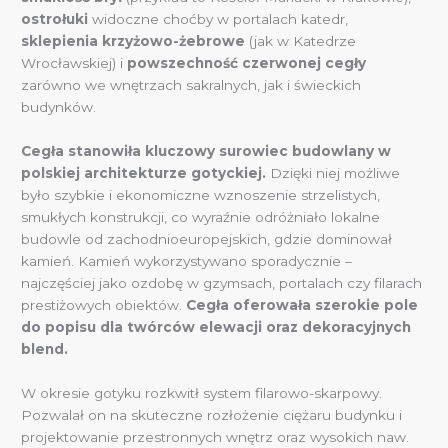
ostrołuki
widoczne choćby w portalach katedr,
sklepienia krzyżowo-żebrowe
(jak w Katedrze
Wrocławskiej) i
powszechność czerwonej cegły
zarówno we wnętrzach sakralnych, jak i świeckich
budynków.
Cegła stanowiła kluczowy surowiec budowlany w
polskiej architekturze gotyckiej.
Dzięki niej możliwe
było szybkie i ekonomiczne wznoszenie strzelistych,
smukłych konstrukcji, co wyraźnie odróżniało lokalne
budowle od zachodnioeuropejskich, gdzie dominował
kamień. Kamień wykorzystywano sporadycznie –
najczęściej jako ozdobę w gzymsach, portalach czy filarach
prestiżowych obiektów.
Cegła oferowała szerokie pole
do popisu dla twórców elewacji oraz dekoracyjnych
blend.
W okresie gotyku rozkwitł system filarowo-skarpowy.
Pozwalał on na skuteczne rozłożenie ciężaru budynku i
projektowanie przestronnych wnętrz oraz wysokich naw.