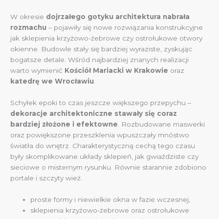
W okresie
dojrzałego gotyku architektura nabrała
rozmachu
– pojawiły się nowe rozwiązania konstrukcyjne
jak sklepienia krzyżowo-żebrowe czy ostrołukowe otwory
okienne. Budowle stały się bardziej wyraziste, zyskując
bogatsze detale. Wśród najbardziej znanych realizacji
warto wymienić
Kościół Mariacki w Krakowie
oraz
katedrę we Wrocławiu
.
Schyłek epoki to czas jeszcze większego przepychu –
dekoracje architektoniczne stawały się coraz
bardziej złożone i efektowne
. Rozbudowane maswerki
oraz powiększone przeszklenia wpuszczały mnóstwo
światła do wnętrz. Charakterystyczną cechą tego czasu
były skomplikowane układy sklepień, jak gwiaździste czy
sieciowe o misternym rysunku. Równie starannie zdobiono
portale i szczyty wież.
proste formy i niewielkie okna w fazie wczesnej,
sklepienia krzyżowo-żebrowe oraz ostrołukowe