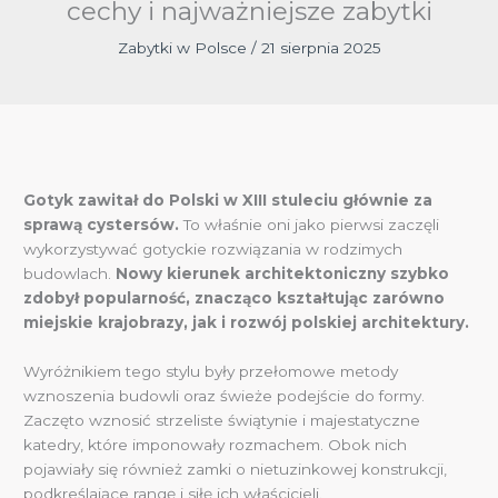
cechy i najważniejsze zabytki
Zabytki w Polsce
/
21 sierpnia 2025
Gotyk zawitał do Polski w XIII stuleciu głównie za
sprawą cystersów.
To właśnie oni jako pierwsi zaczęli
wykorzystywać gotyckie rozwiązania w rodzimych
budowlach.
Nowy kierunek architektoniczny szybko
zdobył popularność, znacząco kształtując zarówno
miejskie krajobrazy, jak i rozwój polskiej architektury.
Wyróżnikiem tego stylu były przełomowe metody
wznoszenia budowli oraz świeże podejście do formy.
Zaczęto wznosić strzeliste świątynie i majestatyczne
katedry, które imponowały rozmachem. Obok nich
pojawiały się również zamki o nietuzinkowej konstrukcji,
podkreślające rangę i siłę ich właścicieli.