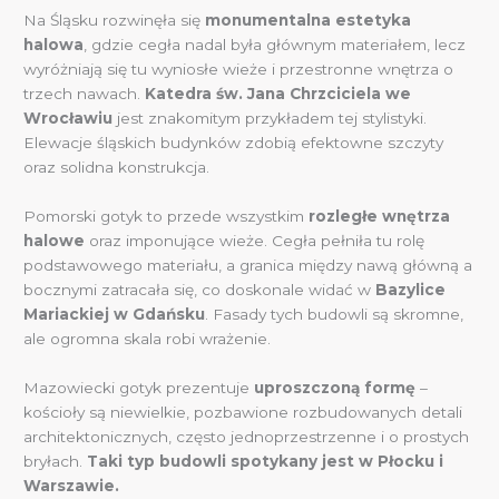
Na Śląsku rozwinęła się
monumentalna estetyka
halowa
, gdzie cegła nadal była głównym materiałem, lecz
wyróżniają się tu wyniosłe wieże i przestronne wnętrza o
trzech nawach.
Katedra św. Jana Chrzciciela we
Wrocławiu
jest znakomitym przykładem tej stylistyki.
Elewacje śląskich budynków zdobią efektowne szczyty
oraz solidna konstrukcja.
Pomorski gotyk to przede wszystkim
rozległe wnętrza
halowe
oraz imponujące wieże. Cegła pełniła tu rolę
podstawowego materiału, a granica między nawą główną a
bocznymi zatracała się, co doskonale widać w
Bazylice
Mariackiej w Gdańsku
. Fasady tych budowli są skromne,
ale ogromna skala robi wrażenie.
Mazowiecki gotyk prezentuje
uproszczoną formę
–
kościoły są niewielkie, pozbawione rozbudowanych detali
architektonicznych, często jednoprzestrzenne i o prostych
bryłach.
Taki typ budowli spotykany jest w Płocku i
Warszawie.