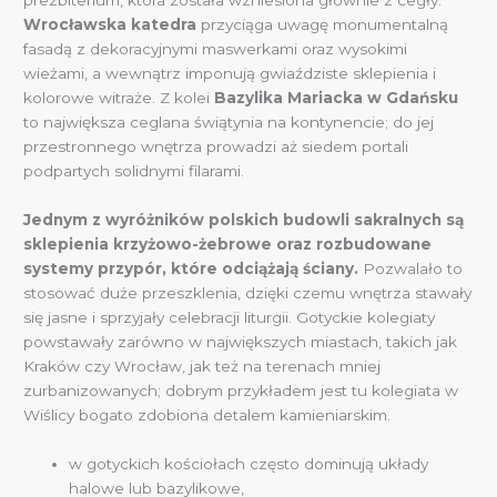
prezbiterium, która została wzniesiona głównie z cegły.
Wrocławska katedra
przyciąga uwagę monumentalną
fasadą z dekoracyjnymi maswerkami oraz wysokimi
wieżami, a wewnątrz imponują gwiaździste sklepienia i
kolorowe witraże. Z kolei
Bazylika Mariacka w Gdańsku
to największa ceglana świątynia na kontynencie; do jej
przestronnego wnętrza prowadzi aż siedem portali
podpartych solidnymi filarami.
Jednym z wyróżników polskich budowli sakralnych są
sklepienia krzyżowo-żebrowe oraz rozbudowane
systemy przypór, które odciążają ściany.
Pozwalało to
stosować duże przeszklenia, dzięki czemu wnętrza stawały
się jasne i sprzyjały celebracji liturgii. Gotyckie kolegiaty
powstawały zarówno w największych miastach, takich jak
Kraków czy Wrocław, jak też na terenach mniej
zurbanizowanych; dobrym przykładem jest tu kolegiata w
Wiślicy bogato zdobiona detalem kamieniarskim.
w gotyckich kościołach często dominują układy
halowe lub bazylikowe,