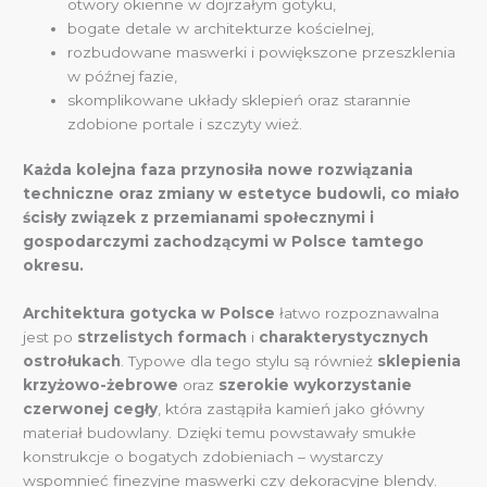
otwory okienne w dojrzałym gotyku,
bogate detale w architekturze kościelnej,
rozbudowane maswerki i powiększone przeszklenia
w późnej fazie,
skomplikowane układy sklepień oraz starannie
zdobione portale i szczyty wież.
Każda kolejna faza przynosiła nowe rozwiązania
techniczne oraz zmiany w estetyce budowli, co miało
ścisły związek z przemianami społecznymi i
gospodarczymi zachodzącymi w Polsce tamtego
okresu.
Architektura gotycka w Polsce
łatwo rozpoznawalna
jest po
strzelistych formach
i
charakterystycznych
ostrołukach
. Typowe dla tego stylu są również
sklepienia
krzyżowo-żebrowe
oraz
szerokie wykorzystanie
czerwonej cegły
, która zastąpiła kamień jako główny
materiał budowlany. Dzięki temu powstawały smukłe
konstrukcje o bogatych zdobieniach – wystarczy
wspomnieć finezyjne maswerki czy dekoracyjne blendy.