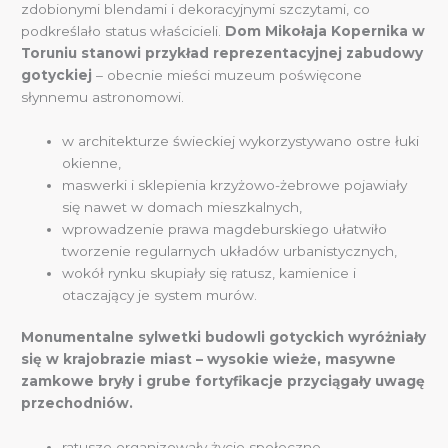
zdobionymi blendami i dekoracyjnymi szczytami, co
podkreślało status właścicieli.
Dom Mikołaja Kopernika w
Toruniu stanowi przykład reprezentacyjnej zabudowy
gotyckiej
– obecnie mieści muzeum poświęcone
słynnemu astronomowi.
w architekturze świeckiej wykorzystywano ostre łuki
okienne,
maswerki i sklepienia krzyżowo-żebrowe pojawiały
się nawet w domach mieszkalnych,
wprowadzenie prawa magdeburskiego ułatwiło
tworzenie regularnych układów urbanistycznych,
wokół rynku skupiały się ratusz, kamienice i
otaczający je system murów.
Monumentalne sylwetki budowli gotyckich wyróżniały
się w krajobrazie miast – wysokie wieże, masywne
zamkowe bryły i grube fortyfikacje przyciągały uwagę
przechodniów.
ratusze organizowały życie społeczne,