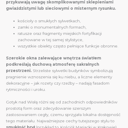
przykuwają uwagę skomplikowanymi sklepieniami
gwiaździstymi lub sieciowymi o misternym rysunku.
kościoły o smukłych sylwetkach,
zamki o monumentalnych formach,
ratusze oraz fragmenty miejskich fortyfikacji
zachowane w tej samej stylistyce,
wszystkie obiekty często pełniące funkcje obronne.
Szerokie okna zalewające wnętrza światłem
podkreślają duchową atmosferę sakralnych
przestrzeni.
Strzeliste sylwetki budynków symbolizują
pragnienie wznoszenia się ku niebu, a liczne elementy
dekoracyjne – jak rozety czy rzeźby – nadają fasadom
rytmiczności i uroku.
Gotyk nad Wisłą różni się od zachodnich odpowiedników
prostotą form oraz zdecydowanie szerszym
zastosowaniem cegły, czemu sprzyjała lokalna dostępność
tego materiału. Najważniejsze cechy tutejszego stylu to
smukłość brył
(przykład to Kościół Mariacki w Krakowie),