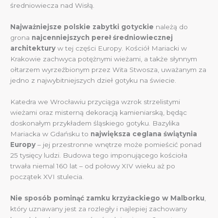
średniowiecza nad Wisłą.
Najważniejsze polskie zabytki gotyckie
należą do
grona
najcenniejszych pereł średniowiecznej
architektury
w tej części Europy. Kościół Mariacki w
Krakowie zachwyca potężnymi wieżami, a także słynnym
ołtarzem wyrzeźbionym przez Wita Stwosza, uważanym za
jedno z najwybitniejszych dzieł gotyku na świecie.
Katedra we Wrocławiu przyciąga wzrok strzelistymi
wieżami oraz misterną dekoracją kamieniarską, będąc
doskonałym przykładem śląskiego gotyku. Bazylika
Mariacka w Gdańsku to
największa ceglana świątynia
Europy
– jej przestronne wnętrze może pomieścić ponad
25 tysięcy ludzi. Budowa tego imponującego kościoła
trwała niemal 160 lat – od połowy XIV wieku aż po
początek XVI stulecia.
Nie sposób pominąć zamku krzyżackiego w Malborku
,
który uznawany jest za rozległy i najlepiej zachowany