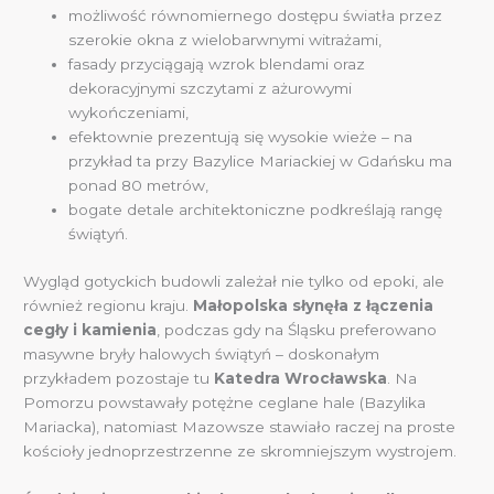
możliwość równomiernego dostępu światła przez
szerokie okna z wielobarwnymi witrażami,
fasady przyciągają wzrok blendami oraz
dekoracyjnymi szczytami z ażurowymi
wykończeniami,
efektownie prezentują się wysokie wieże – na
przykład ta przy Bazylice Mariackiej w Gdańsku ma
ponad 80 metrów,
bogate detale architektoniczne podkreślają rangę
świątyń.
Wygląd gotyckich budowli zależał nie tylko od epoki, ale
również regionu kraju.
Małopolska słynęła z łączenia
cegły i kamienia
, podczas gdy na Śląsku preferowano
masywne bryły halowych świątyń – doskonałym
przykładem pozostaje tu
Katedra Wrocławska
. Na
Pomorzu powstawały potężne ceglane hale (Bazylika
Mariacka), natomiast Mazowsze stawiało raczej na proste
kościoły jednoprzestrzenne ze skromniejszym wystrojem.