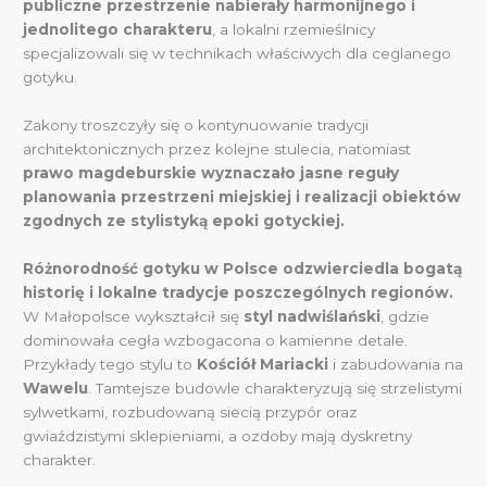
publiczne przestrzenie nabierały harmonijnego i
jednolitego charakteru
, a lokalni rzemieślnicy
specjalizowali się w technikach właściwych dla ceglanego
gotyku.
Zakony troszczyły się o kontynuowanie tradycji
architektonicznych przez kolejne stulecia, natomiast
prawo magdeburskie wyznaczało jasne reguły
planowania przestrzeni miejskiej i realizacji obiektów
zgodnych ze stylistyką epoki gotyckiej.
Różnorodność gotyku w Polsce odzwierciedla bogatą
historię i lokalne tradycje poszczególnych regionów.
W Małopolsce wykształcił się
styl nadwiślański
, gdzie
dominowała cegła wzbogacona o kamienne detale.
Przykłady tego stylu to
Kościół Mariacki
i zabudowania na
Wawelu
. Tamtejsze budowle charakteryzują się strzelistymi
sylwetkami, rozbudowaną siecią przypór oraz
gwiaździstymi sklepieniami, a ozdoby mają dyskretny
charakter.