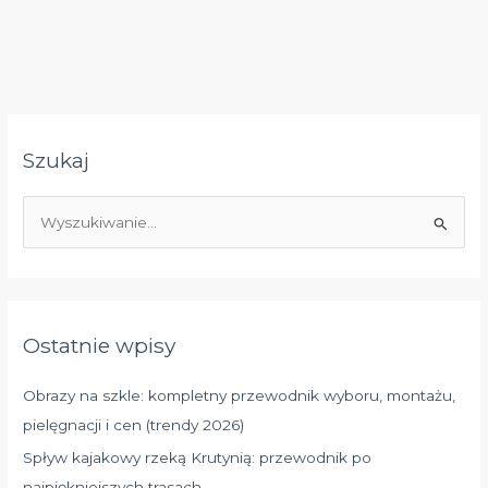
Szukaj
S
z
u
k
a
Ostatnie wpisy
j
d
Obrazy na szkle: kompletny przewodnik wyboru, montażu,
l
pielęgnacji i cen (trendy 2026)
a
Spływ kajakowy rzeką Krutynią: przewodnik po
:
najpiękniejszych trasach