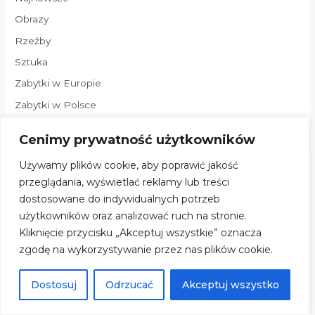
Obrazy
Rzeźby
Sztuka
Zabytki w Europie
Zabytki w Polsce
Cenimy prywatność użytkowników
Używamy plików cookie, aby poprawić jakość
Archiwa
przeglądania, wyświetlać reklamy lub treści
dostosowane do indywidualnych potrzeb
sierpień 2026
użytkowników oraz analizować ruch na stronie.
lipiec 2026
Kliknięcie przycisku „Akceptuj wszystkie” oznacza
czerwiec 2026
zgodę na wykorzystywanie przez nas plików cookie.
maj 2026
Dostosuj
Odrzucać
Akceptuj wszystko
kwiecień 2026
marzec 2026