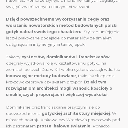
natomiast Pomorze słynęło z monumentalnych ceglastych
świątyń zwieńczonych olbrzymimi wieżami.
Dzięki powszechnemu wykorzystaniu cegły oraz
wdrażaniu nowatorskich metod budowlanych polski
gotyk nabrał swoistego charakteru.
Styl ten umiejętnie
łączył praktyczne podejście do materiałów ze śmiałymi
osiągnięciami inżynieryjnymi tamtej epoki.
Zakony
cystersów, dominikanów i franciszkanów
odegrały wyjątkową rolę w kształtowaniu gotyku na
ziemiach polskich. Już w XII wieku cystersi zaczęli wdrażać
innowacyjne metody budowlane
, takie jak sklepienia
krzyżowo-żebrowe czy system przypór.
Dzięki tym
rozwiązaniom architekci mogli wznosić kościoły o
smuklejszych proporcjach i większej wysokości.
Dominikanie oraz franciszkanie przyczynili się do
upowszechnienia
gotyckiej architektury miejskiej
. W
miastach pokroju Krakowa czy Wrocławia powstawały pod
ich patronatem
proste, halowe świątynie
. Ponadto