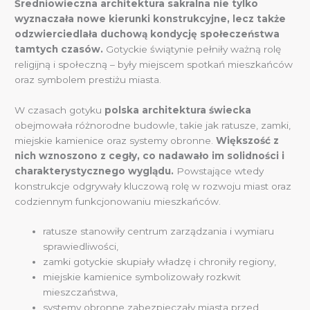
Średniowieczna architektura sakralna nie tylko
wyznaczała nowe kierunki konstrukcyjne, lecz także
odzwierciedlała duchową kondycję społeczeństwa
tamtych czasów.
Gotyckie świątynie pełniły ważną rolę
religijną i społeczną – były miejscem spotkań mieszkańców
oraz symbolem prestiżu miasta.
W czasach gotyku
polska architektura świecka
obejmowała różnorodne budowle, takie jak ratusze, zamki,
miejskie kamienice oraz systemy obronne.
Większość z
nich wznoszono z cegły, co nadawało im solidności i
charakterystycznego wyglądu.
Powstające wtedy
konstrukcje odgrywały kluczową rolę w rozwoju miast oraz
codziennym funkcjonowaniu mieszkańców.
ratusze stanowiły centrum zarządzania i wymiaru
sprawiedliwości,
zamki gotyckie skupiały władzę i chroniły regiony,
miejskie kamienice symbolizowały rozkwit
mieszczaństwa,
systemy obronne zabezpieczały miasta przed