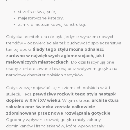
strzeliste świątynie,
majestatyczne katedry,
zamki o nietuzinkowej konstrukcji.
Gotycka architektura nie była jedynie wyrazem nowych
trendów – odzwierciedlała też duchowość społeczeństwa
tamtej epoki.
Ślady tego stylu można odnaleźć
zarówno w największych aglomeracjach, jak i
malowniczych miasteczkach.
Do dziś fascynują one
osoby zainteresowane historią oraz wpływem gotyku na
narodowy charakter polskich zabytków.
Gotyk zaczął pojawiać się na ziemiach polskich w XIII
stuleciu, lecz
prawdziwy rozkwit tego stylu nastąpił
dopiero w XIV i XV wieku
. W tym okresie
architektura
sakralna oraz świecka została całkowicie
zdominowana przez nowe rozwiązania gotyckie
.
Ogromny wpływ na rozwój gotyku miały zakony
dominikanów i franciszkanów, które wprowadzały