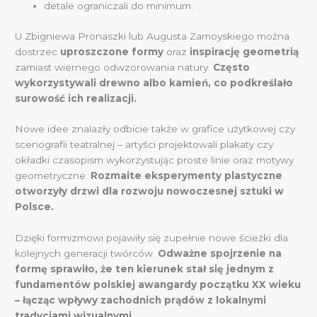
detale ograniczali do minimum.
U Zbigniewa Pronaszki lub Augusta Zamoyskiego można
dostrzec
uproszczone formy
oraz
inspirację geometrią
zamiast wiernego odwzorowania natury.
Często
wykorzystywali drewno albo kamień, co podkreślało
surowość ich realizacji.
Nowe idee znalazły odbicie także w grafice użytkowej czy
scenografii teatralnej – artyści projektowali plakaty czy
okładki czasopism wykorzystując proste linie oraz motywy
geometryczne.
Rozmaite eksperymenty plastyczne
otworzyły drzwi dla rozwoju nowoczesnej sztuki w
Polsce.
Dzięki formizmowi pojawiły się zupełnie nowe ścieżki dla
kolejnych generacji twórców.
Odważne spojrzenie na
formę sprawiło, że ten kierunek stał się jednym z
fundamentów polskiej awangardy początku XX wieku
– łącząc wpływy zachodnich prądów z lokalnymi
tradycjami wizualnymi.