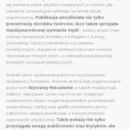
się zarówno prace artystów związanych z ruchem, jak i
odważne, innowacyjne refleksje na temat sztuki
współczesnej.
Publikacja umożliwiała nie tylko
prezentację dorobku twórców, lecz także sprzyjała
międzynarodowej wymianie myśli
– polscy artyści mieli
szansę nawiązywać kontakty z kolegami z Europy
Zachodniej. Oprócz manifestów czy tekstów
teoretycznych, regularnie zamieszczano tam również
reprodukcje nowych dzieł, co ułatwiało popularyzację
świeżych rozwiązań plastycznych.
Jednak samo wydawanie pisma nie wyczerpywało
działalności formistów. Równie istotne były organizowane
przez nich
Wystawy Niezależne
w takich miastach jak
Kraków, Warszawa, Lwów czy Poznań. Dzięki tym
wydarzeniom artyści mogli bezpośrednio przedstawiać
swoje obrazy, rzeźby oraz grafiki szerokiemu gronu
odbiorców i eksperymentować z nowymi formami
wypowiedzi artystycznej.
Takie pokazy nie tylko
przyciągały uwagę publiczności oraz krytyków, ale