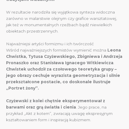
W rezultacie narodziła się wyjątkowa synteza widoczna
zarówno w malarstwie olejnym czy grafice warsztatowej,
jak też w monumentalnych rzeźbach bądź niewielkich
obiektach przestrzennych.
Najważniejsi artyści formizmu i ich twórczość
Wśród najważniejszych formistów wymienić można
Leona
Chwistka, Tytusa Czyżewskiego, Zbigniewa i Andrzeja
Pronaszko oraz Stanisława Ignacego Witkiewicza
.
Chwistek uchodził za czołowego teoretyka grupy –
jego obrazy cechuje wyrazista geometryzacja i silnie
przekształcone postacie, co doskonale ilustruje
„Portret żony”.
Czyżewski z kolei chętnie eksperymentował z
barwami oraz grą światła i cienia
. Jego prace, na
przykład „Akt z kotem”, zwracają uwagę ekspresyjnym
kształtowaniem form i inspiracją kubizmem.