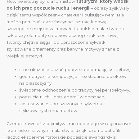
Równie istotny był dla formistów
futuryzm, który wnosił
do ich prac poczucie ruchu i energii
– obrazy zyskiwały
dzięki temu współczesny charakter i pulsujący rytm. Nie
można pominąć także fascynacji sztuką ludową:
szczególne miejsce zajmowało tu polskie malarstwo na
szkle czy elementy średniowiecznej sztuki cechowej.
Twórcy chętnie sięgali po uproszczone sylwetki,
stylizowane ornamenty oraz barwne motywy znane z
wiejskiej estetyki.
silne ukazanie uczuć poprzez deformację kształtów,
geometryczne kompozycje i rozkładanie obiektów
na płaszczyzny,
świadome odchodzenie od tradycyjnej perspektywy,
poczucie ruchu oraz energii w obrazach,
zastosowanie uproszczonych sylwetek i
stylizowanych ornamentów.
Czerpali również z prymitywizmu obecnego w regionalnym
rzemiośle i naiwnym malarstwie, dzięki czemu potrafili
łączyć eksperymentatorskie podejście awangardy z