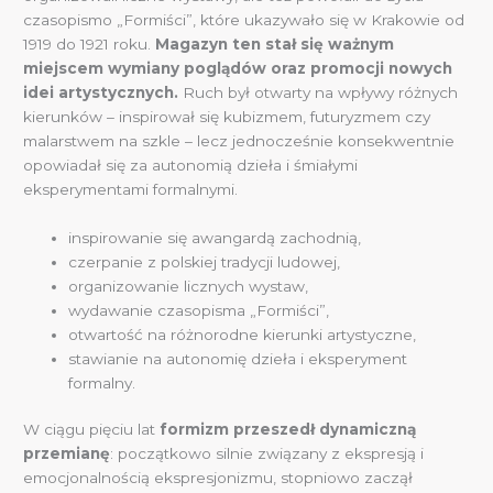
czasopismo „Formiści”, które ukazywało się w Krakowie od
1919 do 1921 roku.
Magazyn ten stał się ważnym
miejscem wymiany poglądów oraz promocji nowych
idei artystycznych.
Ruch był otwarty na wpływy różnych
kierunków – inspirował się kubizmem, futuryzmem czy
malarstwem na szkle – lecz jednocześnie konsekwentnie
opowiadał się za autonomią dzieła i śmiałymi
eksperymentami formalnymi.
inspirowanie się awangardą zachodnią,
czerpanie z polskiej tradycji ludowej,
organizowanie licznych wystaw,
wydawanie czasopisma „Formiści”,
otwartość na różnorodne kierunki artystyczne,
stawianie na autonomię dzieła i eksperyment
formalny.
W ciągu pięciu lat
formizm przeszedł dynamiczną
przemianę
: początkowo silnie związany z ekspresją i
emocjonalnością ekspresjonizmu, stopniowo zaczął