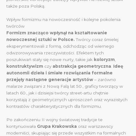
także poza Polską.
Wpływ formizmu na nowoczesność i kolejne pokolenia
twórców
Formizm znacząco wpłynął na kształtowanie
nowoczesnej sztuki w Polsce.
Twórcy coraz śmielej
eksperymentowali z formą, odchodząc od wiernego
odwzorowywania rzeczywistości. Efektem tych
poszukiwań stały się nowe nurty, takie jak
koloryzm
,
konstruktywizm
czy
abstrakcja geometryczna
.
Ideę
autonomii dzieła i śmiałe rozwiązania formalne
przejęły następne generacje artystów
– zarówno
malarze związani z Nową Falą lat 50., graficy tworzący w
latach 60., jak i dzisiejsi twórcy street-artu chętnie
korzystają z geometrycznych uproszczeń oraz wyrazistych
kontrastów charakterystycznych dla formizmu.
Po zakończeniu II wojny światowej tradycje te
kontynuowała
Grupa Krakowska
oraz warszawscy
moderniści, skupiając się przede wszystkim na formalnych