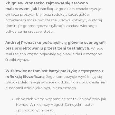
Zbigniew Pronaszko zajmował się zarówno
malarstwem, jak i rzeźbą
. Jego dzieła charakteryzuje
synteza prostych brył oraz redukcja szczegółów –
przykładem może być rzeźba „Głowa kobiety”, w której
dominuje geometryczna stylizacja zamiast wiernego
odtwarzania rzeczywistości.
Andrzej Pronaszko poświęcił się głównie scenografii
oraz projektowaniu przestrzeni teatralnych
. W jego
realizacjach często pojawiały się płaskie tła i oszczędne
środki wyrazu.
Witkiewicz natomiast łączył praktykę artystyczną z
refleksją filozoficzną
. Jego kompozycje wyróżniają się
głęboką deformacją sylwetek ludzkich oraz podkreślaniem
autonomii dzieła jako bytu niezależnego.
obok nich warto wspomnieć też takich twórców jak
Konrad Winkler czy August Zamoyski – autor
uproszczonych rzeźb,