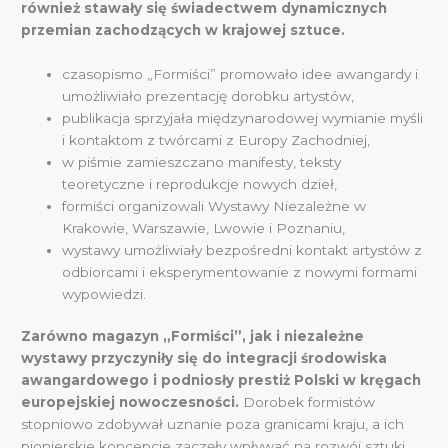
również stawały się świadectwem dynamicznych
przemian zachodzących w krajowej sztuce.
czasopismo „Formiści” promowało idee awangardy i
umożliwiało prezentację dorobku artystów,
publikacja sprzyjała międzynarodowej wymianie myśli
i kontaktom z twórcami z Europy Zachodniej,
w piśmie zamieszczano manifesty, teksty
teoretyczne i reprodukcje nowych dzieł,
formiści organizowali Wystawy Niezależne w
Krakowie, Warszawie, Lwowie i Poznaniu,
wystawy umożliwiały bezpośredni kontakt artystów z
odbiorcami i eksperymentowanie z nowymi formami
wypowiedzi.
Zarówno magazyn „Formiści”, jak i niezależne
wystawy przyczyniły się do integracji środowiska
awangardowego i podniosły prestiż Polski w kręgach
europejskiej nowoczesności.
Dorobek formistów
stopniowo zdobywał uznanie poza granicami kraju, a ich
pionierskie koncepcje zaczęły wpływać na rozwój sztuki