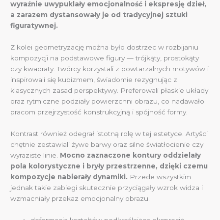
wyraźnie uwypuklały emocjonalność i ekspresję dzieł,
a zarazem dystansowały je od tradycyjnej sztuki
figuratywnej.
Z kolei geometryzację można było dostrzec w rozbijaniu
kompozycji na podstawowe figury — trójkąty, prostokąty
czy kwadraty. Twórcy korzystali z powtarzalnych motywów i
inspirowali się kubizmem, świadomie rezygnując z
klasycznych zasad perspektywy. Preferowali płaskie układy
oraz rytmiczne podziały powierzchni obrazu, co nadawało
pracom przejrzystość konstrukcyjną i spójność formy.
Kontrast również odegrał istotną rolę w tej estetyce. Artyści
chętnie zestawiali żywe barwy oraz silne światłocienie czy
wyraziste linie.
Mocno zaznaczone kontury oddzielały
pola kolorystyczne i bryły przestrzenne, dzięki czemu
kompozycje nabierały dynamiki.
Przede wszystkim
jednak takie zabiegi skutecznie przyciągały wzrok widza i
wzmacniały przekaz emocjonalny obrazu.
deformacja kształtów podkreślająca ekspresję,