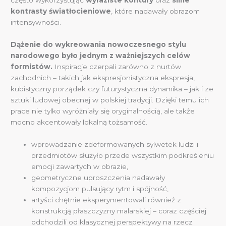
często wykorzystując
wyraziste kontury
oraz
silne
kontrasty światłocieniowe
, które nadawały obrazom
intensywności.
Dążenie do wykreowania nowoczesnego stylu
narodowego było jednym z ważniejszych celów
formistów.
Inspiracje czerpali zarówno z nurtów
zachodnich – takich jak ekspresjonistyczna ekspresja,
kubistyczny porządek czy futurystyczna dynamika – jak i ze
sztuki ludowej obecnej w polskiej tradycji. Dzięki temu ich
prace nie tylko wyróżniały się oryginalnością, ale także
mocno akcentowały lokalną tożsamość.
wprowadzanie zdeformowanych sylwetek ludzi i
przedmiotów służyło przede wszystkim podkreśleniu
emocji zawartych w obrazie,
geometryczne uproszczenia nadawały
kompozycjom pulsujący rytm i spójność,
artyści chętnie eksperymentowali również z
konstrukcją płaszczyzny malarskiej – coraz częściej
odchodzili od klasycznej perspektywy na rzecz