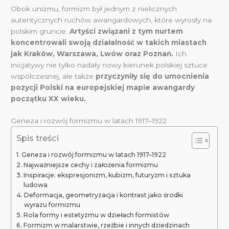
Obok unizmu, formizm był jednym z nielicznych
autentycznych ruchów awangardowych, które wyrosły na
polskim gruncie.
Artyści związani z tym nurtem
koncentrowali swoją działalność w takich miastach
jak Kraków, Warszawa, Lwów oraz Poznań.
Ich
inicjatywy nie tylko nadały nowy kierunek polskiej sztuce
współczesnej, ale także
przyczyniły się do umocnienia
pozycji Polski na europejskiej mapie awangardy
początku XX wieku.
Geneza i rozwój formizmu w latach 1917–1922
Spis treści
Geneza i rozwój formizmu w latach 1917–1922
Najważniejsze cechy i założenia formizmu
Inspiracje: ekspresjonizm, kubizm, futuryzm i sztuka
ludowa
Deformacja, geometryzacja i kontrast jako środki
wyrazu formizmu
Rola formy i estetyzmu w dziełach formistów
Formizm w malarstwie, rzeźbie i innych dziedzinach