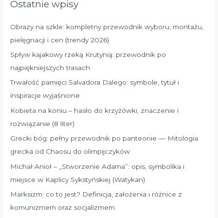
Ostatnie wpisy
j
d
Obrazy na szkle: kompletny przewodnik wyboru, montażu,
l
pielęgnacji i cen (trendy 2026)
a
Spływ kajakowy rzeką Krutynią: przewodnik po
:
najpiękniejszych trasach
Trwałość pamięci Salvadora Dalego: symbole, tytuł i
inspiracje wyjaśnione
Kobieta na koniu – hasło do krzyżówki, znaczenie i
rozwiązanie (8 liter)
Grecki bóg: pełny przewodnik po panteonie — Mitologia
grecka od Chaosu do olimpijczyków
Michał Anioł – „Stworzenie Adama”: opis, symbolika i
miejsce w Kaplicy Sykstyńskiej (Watykan)
Marksizm: co to jest? Definicja, założenia i różnice z
komunizmem oraz socjalizmem