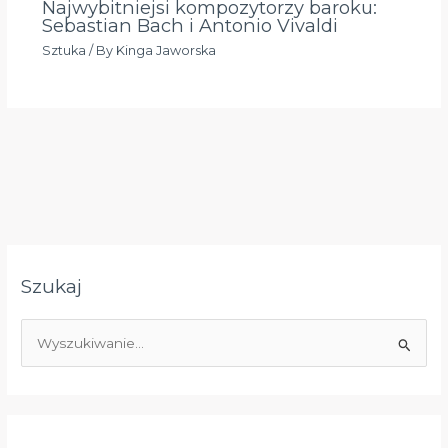
Najwybitniejsi kompozytorzy baroku:
Sebastian Bach i Antonio Vivaldi
Sztuka
/ By
Kinga Jaworska
Szukaj
S
z
u
k
a