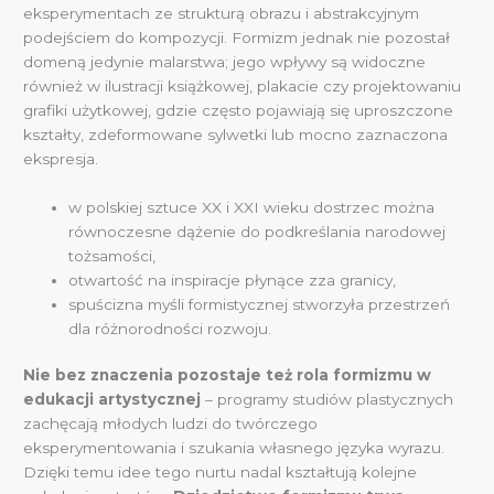
eksperymentach ze strukturą obrazu i abstrakcyjnym
podejściem do kompozycji. Formizm jednak nie pozostał
domeną jedynie malarstwa; jego wpływy są widoczne
również w ilustracji książkowej, plakacie czy projektowaniu
grafiki użytkowej, gdzie często pojawiają się uproszczone
kształty, zdeformowane sylwetki lub mocno zaznaczona
ekspresja.
w polskiej sztuce XX i XXI wieku dostrzec można
równoczesne dążenie do podkreślania narodowej
tożsamości,
otwartość na inspiracje płynące zza granicy,
spuścizna myśli formistycznej stworzyła przestrzeń
dla różnorodności rozwoju.
Nie bez znaczenia pozostaje też rola formizmu w
edukacji artystycznej
– programy studiów plastycznych
zachęcają młodych ludzi do twórczego
eksperymentowania i szukania własnego języka wyrazu.
Dzięki temu idee tego nurtu nadal kształtują kolejne