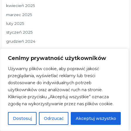
kwiecień 2025
marzec 2025
luty 2025
styczeń 2025
grudzień 2024
listopad 2024
Cenimy prywatność użytkowników
październik 2024
wrzesień 2024
Używamy plików cookie, aby poprawić jakość
przeglądania, wyświetlać reklamy lub treści
sierpień 2024
dostosowane do indywidualnych potrzeb
lipiec 2024
użytkowników oraz analizować ruch na stronie.
czerwiec 2024
Kliknięcie przycisku „Akceptuj wszystkie” oznacza
maj 2024
zgodę na wykorzystywanie przez nas plików cookie.
kwiecień 2024
Dostosuj
Odrzucać
Akceptuj wszystko
marzec 2024
luty 2024