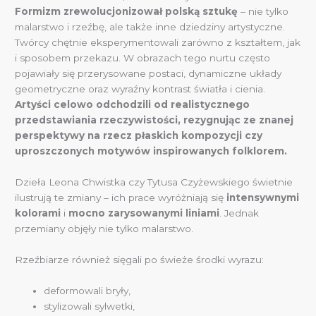
Formizm zrewolucjonizował polską sztukę
– nie tylko
malarstwo i rzeźbę, ale także inne dziedziny artystyczne.
Twórcy chętnie eksperymentowali zarówno z kształtem, jak
i sposobem przekazu. W obrazach tego nurtu często
pojawiały się przerysowane postaci, dynamiczne układy
geometryczne oraz wyraźny kontrast światła i cienia.
Artyści celowo odchodzili od realistycznego
przedstawiania rzeczywistości, rezygnując ze znanej
perspektywy na rzecz płaskich kompozycji czy
uproszczonych motywów inspirowanych folklorem.
Dzieła Leona Chwistka czy Tytusa Czyżewskiego świetnie
ilustrują te zmiany – ich prace wyróżniają się
intensywnymi
kolorami
i
mocno zarysowanymi liniami
. Jednak
przemiany objęły nie tylko malarstwo.
Rzeźbiarze również sięgali po świeże środki wyrazu:
deformowali bryły,
stylizowali sylwetki,