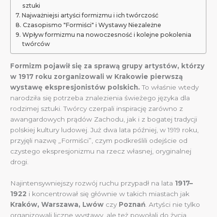
sztuki
Najważniejsi artyści formizmu i ich twórczość
Czasopismo "Formiści" i Wystawy Niezależne
Wpływ formizmu na nowoczesność i kolejne pokolenia
twórców
Formizm pojawił się za sprawą grupy artystów, którzy
w 1917 roku zorganizowali w Krakowie pierwszą
wystawę ekspresjonistów polskich.
To właśnie wtedy
narodziła się potrzeba znalezienia świeżego języka dla
rodzimej sztuki. Twórcy czerpali inspirację zarówno z
awangardowych prądów Zachodu, jak i z bogatej tradycji
polskiej kultury ludowej. Już dwa lata później, w 1919 roku,
przyjęli nazwę „Formiści”, czym podkreślili odejście od
czystego ekspresjonizmu na rzecz własnej, oryginalnej
drogi.
Najintensywniejszy rozwój ruchu przypadł na lata
1917–
1922
i koncentrował się głównie w takich miastach jak
Kraków, Warszawa, Lwów
czy
Poznań
. Artyści nie tylko
organizowali liczne wystawy, ale też powołali do życia