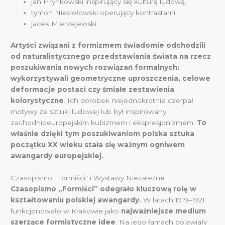
jan Hrynkowski inspirujący się kulturą ludową,
tymon Niesiołowski operujący kontrastami,
jacek Mierzejewski.
Artyści związani z formizmem świadomie odchodzili
od naturalistycznego przedstawiania świata na rzecz
poszukiwania nowych rozwiązań formalnych:
wykorzystywali geometryczne uproszczenia, celowe
deformacje postaci czy śmiałe zestawienia
kolorystyczne
. Ich dorobek niejednokrotnie czerpał
motywy ze sztuki ludowej lub był inspirowany
zachodnioeuropejskim kubizmem i ekspresjonizmem.
To
właśnie dzięki tym poszukiwaniom polska sztuka
początku XX wieku stała się ważnym ogniwem
awangardy europejskiej.
Czasopismo "Formiści" i Wystawy Niezależne
Czasopismo „Formiści” odegrało kluczową rolę w
kształtowaniu polskiej awangardy.
W latach 1919–1921
funkcjonowało w Krakowie jako
najważniejsze medium
szerzące formistyczne idee
. Na jego łamach pojawiały