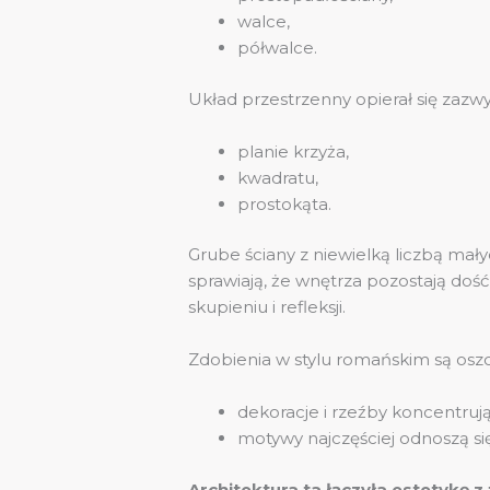
walce,
półwalce.
Układ przestrzenny opierał się zazwy
planie krzyża,
kwadratu,
prostokąta.
Grube ściany z niewielką liczbą ma
sprawiają, że wnętrza pozostają dość
skupieniu i refleksji.
Zdobienia w stylu romańskim są osz
dekoracje i rzeźby koncentrują
motywy najczęściej odnoszą się
Architektura ta łączyła estetykę z