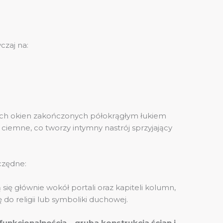
czaj na:
łych okien zakończonych półokrągłym łukiem
 ciemne, co tworzy intymny nastrój sprzyjający
czędne:
 się głównie wokół portali oraz kapiteli kolumn,
 do religii lub symboliki duchowej.
 funkcjonalnością – gruba konstrukcja ścian i