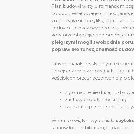
Plan budowli w stylu romańskim cz
co podkreślało wagę chrześcijańskiej
znajdowała się bazylika, której wnę
Jednym z ciekawszych rozwiązań ar
korytarza otaczającego prezbiteriu
pielgrzymi mogli swobodnie porus
poprawiało funkcjonalność budowl
Innym charakterystycznym elemente
umiejscowione w apsydach. Taki ukł
kościołach przeznaczonych dla piel
zgromadzenie dużej liczby wie
zachowanie płynności liturgii,
tworzenie przestrzeni dla indy
Wnętrze świątyni wyróżniała
czyteln
stanowiło prezbiterium, będące ce