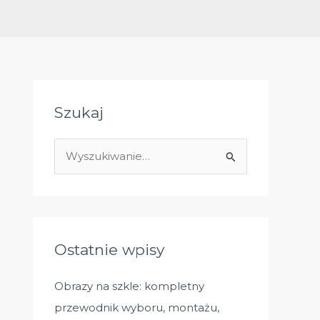
Szukaj
S
z
u
k
a
Ostatnie wpisy
j
d
Obrazy na szkle: kompletny
l
przewodnik wyboru, montażu,
a