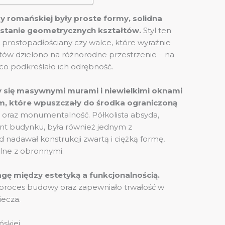
y romańskiej były proste formy, solidna
stanie geometrycznych kształtów.
Styl ten
jak prostopadłościany czy walce, które wyraźnie
któw dzielono na różnorodne przestrzenie – na
 co podkreślało ich odrębność.
y się masywnymi murami i niewielkimi oknami
, które wpuszczały do środka ograniczoną
oraz monumentalność. Półkolista absyda,
nt budynku, była również jednym z
d nadawał konstrukcji zwartą i ciężką formę,
alne z obronnymi.
gę między estetyką a funkcjonalnością.
o proces budowy oraz zapewniało trwałość w
ecza.
skiej