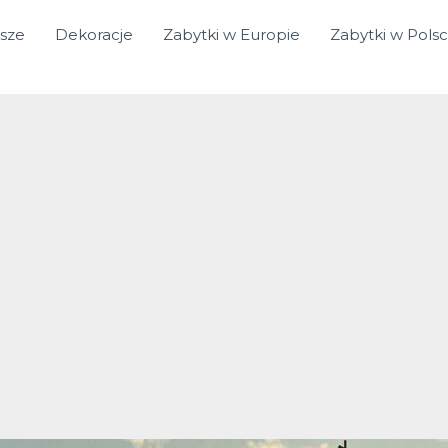
sze
Dekoracje
Zabytki w Europie
Zabytki w Pols