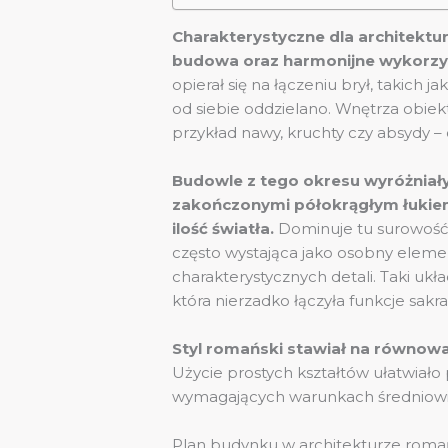
Charakterystyczne dla architektur
budowa oraz harmonijne wykorzy
opierał się na łączeniu brył, takich 
od siebie oddzielano. Wnętrza obie
przykład nawy, kruchty czy absydy –
Budowle z tego okresu wyróżniał
zakończonymi półokrągłym łukiem
ilość światła.
Dominuje tu surowość 
często wystająca jako osobny eleme
charakterystycznych detali. Taki ukła
która nierzadko łączyła funkcje sakr
Styl romański stawiał na równowa
Użycie prostych kształtów ułatwiał
wymagających warunkach średniowi
Plan budynku w architekturze romań