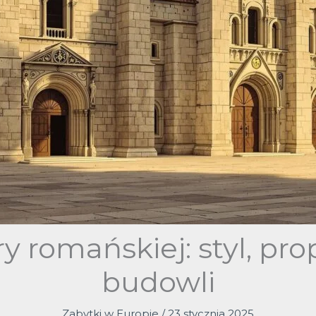
y romańskiej: styl, pro
budowli
Zabytki w Europie
/
23 stycznia 2025