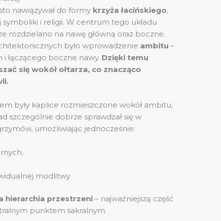
ęsto nawiązywał do formy
krzyża łacińskiego
,
 symboliki i religii. W centrum tego układu
trze rozdzielano na nawę główną oraz boczne.
chitektonicznych było wprowadzenie
ambitu
–
m i łączącego boczne nawy.
Dzięki temu
zać się wokół ołtarza, co znacząco
i.
m były kaplice rozmieszczone wokół ambitu,
ad szczególnie dobrze sprawdzał się w
grzymów, umożliwiając jednocześnie:
rnych,
widualnej modlitwy.
a hierarchia przestrzeni
– najważniejszą część
ntralnym punktem sakralnym.