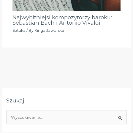
Najwybitniejsi kompozytorzy baroku:
Sebastian Bach i Antonio Vivaldi
Sztuka
/ By
Kinga Jaworska
Szukaj
S
z
u