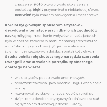
znaczenie:
złoto
przywoływało skojarzenia z
boskością,
błękit
przypominał o niebiańskiej sferze,
czerwień
była znakiem poświęcenia i męczeństwa.
Kościół był głównym sponsorem artystów –
decydował o tematyce prac i dbał o ich zgodność z
nauką religijną.
Przenikanie wpływów chrześcijańskich
było widoczne zarówno w monumentalnej architekturze
romańskich i gotyckich świątyń, jak i w malarstwie
ściennym czy rzeźbionych detalach portali kościelnych.
Sztuka pełniła rolę skutecznego narzędzia szerzenia
Ewangelii oraz utrwalania porządku społecznego
opartego na wierze.
wielu artystów pozostawało anonimowych,
twórczość traktowali jako oddanie Bogu i wspólnocie
wiernych,
rezygnowali ze sławy na rzecz ideałów religijnych,
dzięki temu dorobek artystyczny średniowiecza stał
się symbolem duchowej jedności Europy,