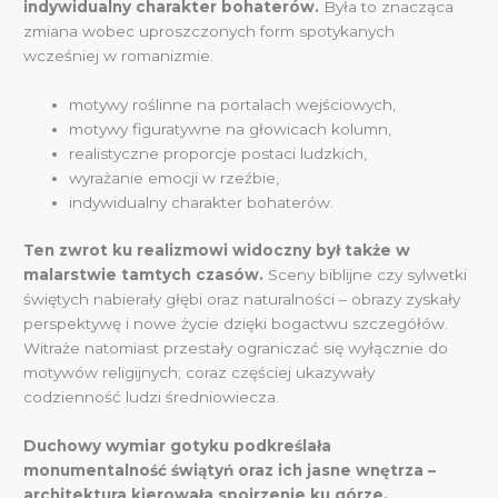
indywidualny charakter bohaterów.
Była to znacząca
zmiana wobec uproszczonych form spotykanych
wcześniej w romanizmie.
motywy roślinne na portalach wejściowych,
motywy figuratywne na głowicach kolumn,
realistyczne proporcje postaci ludzkich,
wyrażanie emocji w rzeźbie,
indywidualny charakter bohaterów.
Ten zwrot ku realizmowi widoczny był także w
malarstwie tamtych czasów.
Sceny biblijne czy sylwetki
świętych nabierały głębi oraz naturalności – obrazy zyskały
perspektywę i nowe życie dzięki bogactwu szczegółów.
Witraże natomiast przestały ograniczać się wyłącznie do
motywów religijnych; coraz częściej ukazywały
codzienność ludzi średniowiecza.
Duchowy wymiar gotyku podkreślała
monumentalność świątyń oraz ich jasne wnętrza –
architektura kierowała spojrzenie ku górze,