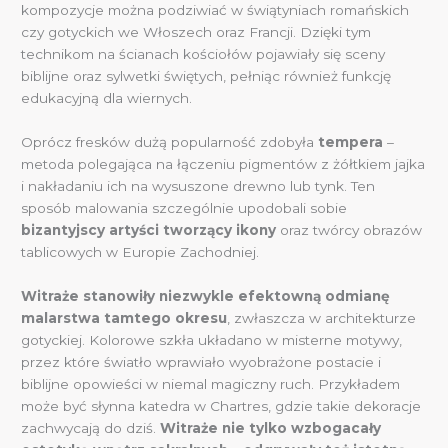
kompozycje można podziwiać w świątyniach romańskich
czy gotyckich we Włoszech oraz Francji. Dzięki tym
technikom na ścianach kościołów pojawiały się sceny
biblijne oraz sylwetki świętych, pełniąc również funkcję
edukacyjną dla wiernych.
Oprócz fresków dużą popularność zdobyła
tempera
–
metoda polegająca na łączeniu pigmentów z żółtkiem jajka
i nakładaniu ich na wysuszone drewno lub tynk. Ten
sposób malowania szczególnie upodobali sobie
bizantyjscy artyści tworzący ikony
oraz twórcy obrazów
tablicowych w Europie Zachodniej.
Witraże stanowiły niezwykle efektowną odmianę
malarstwa tamtego okresu
, zwłaszcza w architekturze
gotyckiej. Kolorowe szkła układano w misterne motywy,
przez które światło wprawiało wyobrażone postacie i
biblijne opowieści w niemal magiczny ruch. Przykładem
może być słynna katedra w Chartres, gdzie takie dekoracje
zachwycają do dziś.
Witraże nie tylko wzbogacały