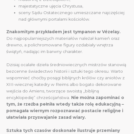
majestatyczne ujęcia Chrystusa,
sceny Sądu Ostatecznego umieszczane najczęściej
nad głównymi portalami kościołów.
Znakomitym przykładem jest tympanon w Vézelay.
Do najpopularniejszych materiałów należał kamień oraz
drewno, a polichromowane figury ozdabiały wnętrza
świątyń, nadając im barwny charakter.
Dzisiaj ocalałe dzieła średniowiecznych mistrzów stanowią
bezcenne świadectwo historii i sztuki tego okresu. Warto
wspomnieć choćby posągi biblijnych królów czy aniołów z
XIII-wiecznej katedry w Reims albo bogato dekorowane
wejścia do Amiens, tworzące swoistą „biblijną
encyklopedię” chrześcijaństwa.
Nie można zapominać o
tym, że rzeźba pełniła wtedy także rolę edukacyjną –
pomagała wiernym rozpoznawać postacie religijne i
ułatwiała przyswajanie zasad wiary.
Sztuka tych czasów doskonale ilustruje przemiany