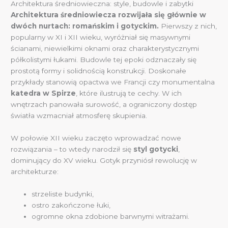
Architektura średniowieczna: style, budowle i zabytki
Architektura średniowiecza rozwijała się głównie w
dwóch nurtach: romańskim i gotyckim.
Pierwszy z nich,
popularny w XI i XII wieku, wyróżniał się masywnymi
ścianami, niewielkimi oknami oraz charakterystycznymi
półkolistymi łukami. Budowle tej epoki odznaczały się
prostotą formy i solidnością konstrukcji. Doskonałe
przykłady stanowią opactwa we Francji czy monumentalna
katedra w Spirze
, które ilustrują te cechy. W ich
wnętrzach panowała surowość, a ograniczony dostęp
światła wzmacniał atmosferę skupienia.
W połowie XII wieku zaczęto wprowadzać nowe
rozwiązania – to wtedy narodził się
styl gotycki
,
dominujący do XV wieku. Gotyk przyniósł rewolucję w
architekturze:
strzeliste budynki,
ostro zakończone łuki,
ogromne okna zdobione barwnymi witrażami.