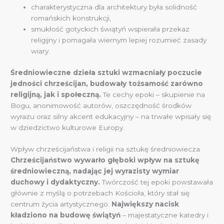
charakterystyczna dla architektury była solidność
romańskich konstrukcji,
smukłość gotyckich świątyń wspierała przekaz
religijny i pomagała wiernym lepiej rozumieć zasady
wiary.
Średniowieczne dzieła sztuki wzmacniały poczucie
jedności chrześcijan, budowały tożsamość zarówno
religijną, jak i społeczną.
Te cechy epoki – skupienie na
Bogu, anonimowość autorów, oszczędność środków
wyrazu oraz silny akcent edukacyjny – na trwałe wpisały się
w dziedzictwo kulturowe Europy.
Wpływ chrześcijaństwa i religii na sztukę średniowiecza
Chrześcijaństwo wywarło głęboki wpływ na sztukę
średniowieczną, nadając jej wyrazisty wymiar
duchowy i dydaktyczny.
Twórczość tej epoki powstawała
głównie z myślą o potrzebach Kościoła, który stał się
centrum życia artystycznego.
Największy nacisk
kładziono na budowę świątyń
– majestatyczne katedry i