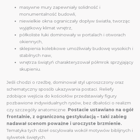
masywne mury zapewniały solidność i
monumentalność budowli,
niewielkie okna ograniczały dopływ światła, tworząc
wyjątkowy klimat wnętrz,
półkoliste łuki dominowały w portalach i otworach
okiennych,
sklepienia kolebkowe umożliwiały budowę wysokich i
stabilnych naw,
wnętrza świątyń charakteryzował półmrok sprzyjający
skupieniu.
Jeśli chodzi o rzeźbę, dominował styl uproszczony oraz
schematyczny sposób ukazywania postaci. Reliefy
zdobiące wejścia do kościołów przedstawiały figury
pozbawione indywidualnych rysów, bez dbałości o realizm
czy szczegóły anatomiczne.
Postacie ustawiano na ogół
frontalnie, z ograniczoną gestykulacją – taki zabieg
nadawał scenom poważne i uroczyste brzmienie.
Tematyka tych dzieł oscylowała wokół motywów biblijnych i
sylwetek świętych.