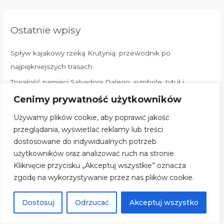
k
a
Ostatnie wpisy
j
d
Spływ kajakowy rzeką Krutynią: przewodnik po
l
najpiękniejszych trasach
a
Trwałość pamięci Salvadora Dalego: symbole, tytuł i
:
inspiracje wyjaśnione
Cenimy prywatność użytkowników
Kobieta na koniu – hasło do krzyżówki, znaczenie i
Używamy plików cookie, aby poprawić jakość
rozwiązanie (8 liter)
przeglądania, wyświetlać reklamy lub treści
Grecki bóg: pełny przewodnik po panteonie — Mitologia
dostosowane do indywidualnych potrzeb
grecka od Chaosu do olimpijczyków
użytkowników oraz analizować ruch na stronie.
Kliknięcie przycisku „Akceptuj wszystkie” oznacza
Michał Anioł – „Stworzenie Adama”: opis, symbolika i
zgodę na wykorzystywanie przez nas plików cookie.
miejsce w Kaplicy Sykstyńskiej (Watykan)
Marksizm: co to jest? Definicja, założenia i różnice z
Dostosuj
Odrzucać
Akceptuj wszystko
komunizmem oraz socjalizmem