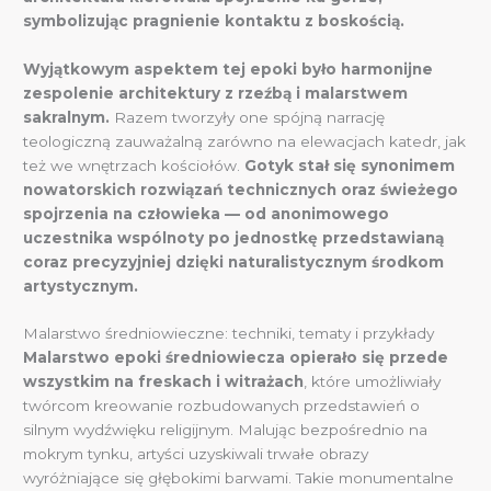
symbolizując pragnienie kontaktu z boskością.
Wyjątkowym aspektem tej epoki było harmonijne
zespolenie architektury z rzeźbą i malarstwem
sakralnym.
Razem tworzyły one spójną narrację
teologiczną zauważalną zarówno na elewacjach katedr, jak
też we wnętrzach kościołów.
Gotyk stał się synonimem
nowatorskich rozwiązań technicznych oraz świeżego
spojrzenia na człowieka — od anonimowego
uczestnika wspólnoty po jednostkę przedstawianą
coraz precyzyjniej dzięki naturalistycznym środkom
artystycznym.
Malarstwo średniowieczne: techniki, tematy i przykłady
Malarstwo epoki średniowiecza opierało się przede
wszystkim na freskach i witrażach
, które umożliwiały
twórcom kreowanie rozbudowanych przedstawień o
silnym wydźwięku religijnym. Malując bezpośrednio na
mokrym tynku, artyści uzyskiwali trwałe obrazy
wyróżniające się głębokimi barwami. Takie monumentalne