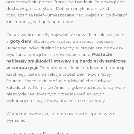
przedstawieniu postaci frontalnie i nadaniu im powagi oraz
duchowego autorytetu. Dobrym przykładem takich
rozwiązań są reliefy umieszczane nad wejściami do świątyń
lub imponujące figury apostołów.
Od XII wieku zaczęły pojawiać się nowe kierunki związane
z
gotykiem
. Stopniowo rzeźbiarze zwracali większą
uwagę na indywidualność twarzy, subtelniejsze gesty czy
wyrażanie emocji bohaterów swoich prac.
Postacie
nabierały smukłości i stawały się bardziej dynamiczne
w kompozycji.
Ponadto coraz lepiej oddawano proporcje
ludzkiego ciała oraz relacje przestrzenne pomiędzy
figurami. Prace takie można podziwiać chociażby w
katedrach w Reims lub Amiens, gdzie zachowało się wiele
niezwykle realistycznych przedstawień świętych
wykonanych z wyjątkową dbałością o szczegóły.
Wśród motywów często obecnych w tej epoce warto
wymienić:
madonnę z Dzieciątkiem,