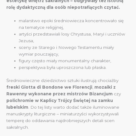
estetykę wnętrz sakralnych – odgrywały też istotną
rolę dydaktyczną dla osób niepotrafiących czytać.
malarstwo epoki średniowiecza koncentrowało się
na tematyce religijnej,
artyści przedstawiali losy Chrystusa, Maryi i uczniów
Jezusa,
sceny ze Starego i Nowego Testamentu miały
wymiar pouczający,
figury często miały monumentalny charakter,
perspektywa była uproszczona lub płaska.
Średniowieczne dziedzictwo sztuki ilustrują chociażby
freski Giotta di Bondone we Florencji
,
mozaiki z
Rawenny wykonane przez mistrzów Bizancjum
czy
polichromie w Kaplicy Trójcy Świętej na zamku
lubelskim
. Do tej listy warto dodać także iluminowane
manuskrypty liturgiczne – miniaturzyści wykorzystywali
temperę do oddawania najdrobniejszych detali scen
sakralnych.