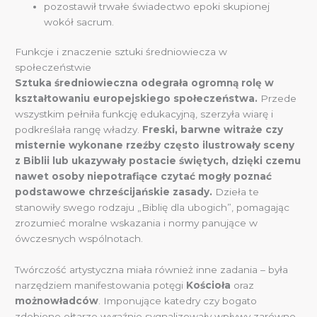
pozostawił trwałe świadectwo epoki skupionej
wokół sacrum.
Funkcje i znaczenie sztuki średniowiecza w
społeczeństwie
Sztuka średniowieczna odegrała ogromną rolę w
kształtowaniu europejskiego społeczeństwa.
Przede
wszystkim pełniła funkcję edukacyjną, szerzyła wiarę i
podkreślała rangę władzy.
Freski, barwne witraże czy
misternie wykonane rzeźby często ilustrowały sceny
z Biblii lub ukazywały postacie świętych, dzięki czemu
nawet osoby niepotrafiące czytać mogły poznać
podstawowe chrześcijańskie zasady.
Dzieła te
stanowiły swego rodzaju „Biblię dla ubogich”, pomagając
zrozumieć moralne wskazania i normy panujące w
ówczesnych wspólnotach.
Twórczość artystyczna miała również inne zadania – była
narzędziem manifestowania potęgi
Kościoła
oraz
możnowładców
. Imponujące katedry czy bogato
zdobione ołtarze wyraźnie sygnalizowały wpływy zarówno