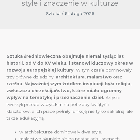
style i znaczenie w kulturze
Sztuka
/
6 lutego 2026
Sztuka średniowieczna obejmuje niemal tysiąc lat
historii, od V do XV wieku, i stanowi kluczowy okres w
rozwoju europejskiej kultury.
W tym czasie dominowały
trzy główne dziedziny:
architektura
,
malarstwo
oraz
rzeźba
.
Najważniejszym źródłem inspiracji była religia,
zwłaszcza chrześcijaństwo, które miało ogromny
wpływ na tematykę i przeznaczenie dzieł.
Artyści
tworzyli przede wszystkim na potrzeby świątyń i
klasztorów, a ich prace pełniły funkcję nie tylko sakralną, ale
także edukacyjną.
w architekturze dominowały dwa style,
malarstwo skupiało się na postaciach i scenach