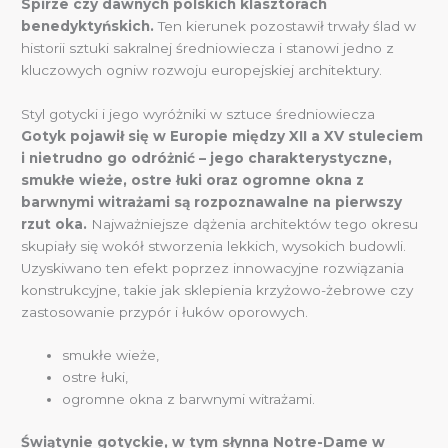
Spirze czy dawnych polskich klasztorach
benedyktyńskich.
Ten kierunek pozostawił trwały ślad w
historii sztuki sakralnej średniowiecza i stanowi jedno z
kluczowych ogniw rozwoju europejskiej architektury.
Styl gotycki i jego wyróżniki w sztuce średniowiecza
Gotyk pojawił się w Europie między XII a XV stuleciem
i nietrudno go odróżnić – jego charakterystyczne,
smukłe wieże, ostre łuki oraz ogromne okna z
barwnymi witrażami są rozpoznawalne na pierwszy
rzut oka.
Najważniejsze dążenia architektów tego okresu
skupiały się wokół stworzenia lekkich, wysokich budowli.
Uzyskiwano ten efekt poprzez innowacyjne rozwiązania
konstrukcyjne, takie jak sklepienia krzyżowo-żebrowe czy
zastosowanie przypór i łuków oporowych.
smukłe wieże,
ostre łuki,
ogromne okna z barwnymi witrażami.
Świątynie gotyckie, w tym słynna Notre-Dame w