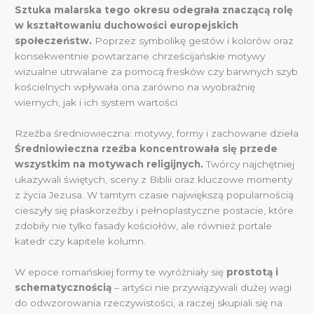
Sztuka malarska tego okresu odegrała znaczącą rolę
w kształtowaniu duchowości europejskich
społeczeństw.
Poprzez symbolikę gestów i kolorów oraz
konsekwentnie powtarzane chrześcijańskie motywy
wizualne utrwalane za pomocą fresków czy barwnych szyb
kościelnych wpływała ona zarówno na wyobraźnię
wiernych, jak i ich system wartości.
Rzeźba średniowieczna: motywy, formy i zachowane dzieła
Średniowieczna rzeźba koncentrowała się przede
wszystkim na motywach religijnych.
Twórcy najchętniej
ukazywali świętych, sceny z Biblii oraz kluczowe momenty
z życia Jezusa. W tamtym czasie największą popularnością
cieszyły się płaskorzeźby i pełnoplastyczne postacie, które
zdobiły nie tylko fasady kościołów, ale również portale
katedr czy kapitele kolumn.
W epoce romańskiej formy te wyróżniały się
prostotą i
schematycznością
– artyści nie przywiązywali dużej wagi
do odwzorowania rzeczywistości, a raczej skupiali się na