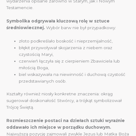
wydarzenia opisane zarówno w Starym, jak i Nowym
Testamencie.
Symbolika odgrywała kluczową rolę w sztuce
średniowiecznej.
Wybór barw nie był przypadkowy:
złoto podkreślało boskość i nieprzemijalność,
błękit przywoływał skojarzenia z niebem oraz
czystością Maryi,
czerwień łączyła się z cierpieniem Zbawiciela lub
miłością Boga,
biel wskazywała na niewinność i duchową czystość
przedstawianych osób.
Kształty również niosły konkretne znaczenia: okrąg
sugerował doskonałość Stwórcy, a trójkąt symbolizował
Trójcę Świętą.
Rozmieszczenie postaci na dziełach sztuki wyraźnie
oddawało ich miejsce w porządku duchowym.
Najwyższą pozycję zajmowali zwykle Jezus lub Matka Boża