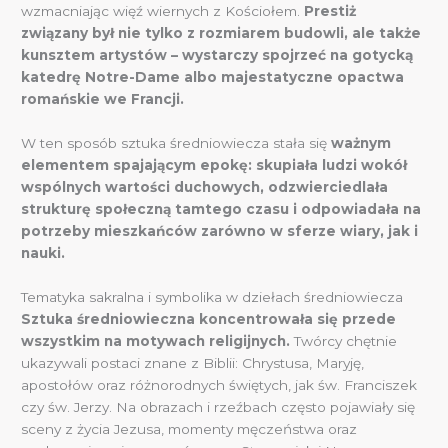
wzmacniając więź wiernych z Kościołem.
Prestiż
związany był nie tylko z rozmiarem budowli, ale także
kunsztem artystów – wystarczy spojrzeć na gotycką
katedrę Notre-Dame albo majestatyczne opactwa
romańskie we Francji.
W ten sposób sztuka średniowiecza stała się
ważnym
elementem spajającym epokę: skupiała ludzi wokół
wspólnych wartości duchowych, odzwierciedlała
strukturę społeczną tamtego czasu i odpowiadała na
potrzeby mieszkańców zarówno w sferze wiary, jak i
nauki.
Tematyka sakralna i symbolika w dziełach średniowiecza
Sztuka średniowieczna koncentrowała się przede
wszystkim na motywach religijnych.
Twórcy chętnie
ukazywali postaci znane z Biblii: Chrystusa, Maryję,
apostołów oraz różnorodnych świętych, jak św. Franciszek
czy św. Jerzy. Na obrazach i rzeźbach często pojawiały się
sceny z życia Jezusa, momenty męczeństwa oraz