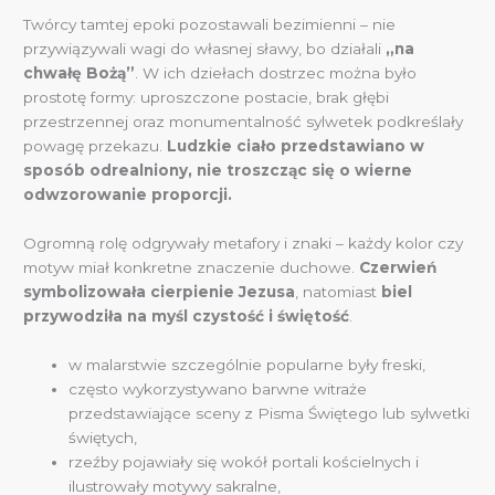
Twórcy tamtej epoki pozostawali bezimienni – nie
przywiązywali wagi do własnej sławy, bo działali
„na
chwałę Bożą”
. W ich dziełach dostrzec można było
prostotę formy: uproszczone postacie, brak głębi
przestrzennej oraz monumentalność sylwetek podkreślały
powagę przekazu.
Ludzkie ciało przedstawiano w
sposób odrealniony, nie troszcząc się o wierne
odwzorowanie proporcji.
Ogromną rolę odgrywały metafory i znaki – każdy kolor czy
motyw miał konkretne znaczenie duchowe.
Czerwień
symbolizowała cierpienie Jezusa
, natomiast
biel
przywodziła na myśl czystość i świętość
.
w malarstwie szczególnie popularne były freski,
często wykorzystywano barwne witraże
przedstawiające sceny z Pisma Świętego lub sylwetki
świętych,
rzeźby pojawiały się wokół portali kościelnych i
ilustrowały motywy sakralne,