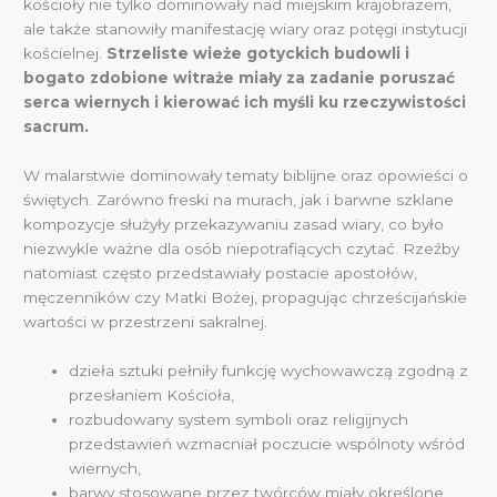
kościoły nie tylko dominowały nad miejskim krajobrazem,
ale także stanowiły manifestację wiary oraz potęgi instytucji
kościelnej.
Strzeliste wieże gotyckich budowli i
bogato zdobione witraże miały za zadanie poruszać
serca wiernych i kierować ich myśli ku rzeczywistości
sacrum.
W malarstwie dominowały tematy biblijne oraz opowieści o
świętych. Zarówno freski na murach, jak i barwne szklane
kompozycje służyły przekazywaniu zasad wiary, co było
niezwykle ważne dla osób niepotrafiących czytać. Rzeźby
natomiast często przedstawiały postacie apostołów,
męczenników czy Matki Bożej, propagując chrześcijańskie
wartości w przestrzeni sakralnej.
dzieła sztuki pełniły funkcję wychowawczą zgodną z
przesłaniem Kościoła,
rozbudowany system symboli oraz religijnych
przedstawień wzmacniał poczucie wspólnoty wśród
wiernych,
barwy stosowane przez twórców miały określone