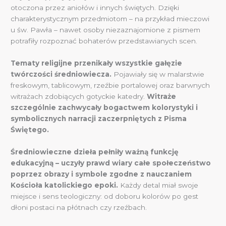
otoczona przez aniołów i innych świętych. Dzięki
charakterystycznym przedmiotom – na przykład mieczowi
u św. Pawła – nawet osoby niezaznajomione z pismem
potrafiły rozpoznać bohaterów przedstawianych scen.
Tematy religijne przenikały wszystkie gałęzie
twórczości średniowiecza.
Pojawiały się w malarstwie
freskowym, tablicowym, rzeźbie portalowej oraz barwnych
witrażach zdobiących gotyckie katedry.
Witraże
szczególnie zachwycały bogactwem kolorystyki i
symbolicznych narracji zaczerpniętych z Pisma
Świętego.
Średniowieczne dzieła pełniły ważną funkcję
edukacyjną – uczyły prawd wiary całe społeczeństwo
poprzez obrazy i symbole zgodne z nauczaniem
Kościoła katolickiego epoki.
Każdy detal miał swoje
miejsce i sens teologiczny: od doboru kolorów po gest
dłoni postaci na płótnach czy rzeźbach.