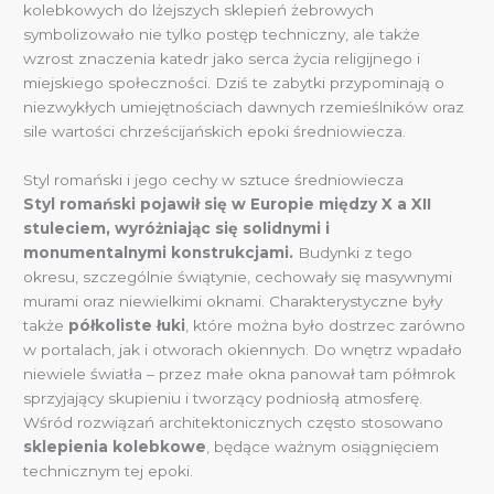
kolebkowych do lżejszych sklepień żebrowych
symbolizowało nie tylko postęp techniczny, ale także
wzrost znaczenia katedr jako serca życia religijnego i
miejskiego społeczności. Dziś te zabytki przypominają o
niezwykłych umiejętnościach dawnych rzemieślników oraz
sile wartości chrześcijańskich epoki średniowiecza.
Styl romański i jego cechy w sztuce średniowiecza
Styl romański pojawił się w Europie między X a XII
stuleciem, wyróżniając się solidnymi i
monumentalnymi konstrukcjami.
Budynki z tego
okresu, szczególnie świątynie, cechowały się masywnymi
murami oraz niewielkimi oknami. Charakterystyczne były
także
półkoliste łuki
, które można było dostrzec zarówno
w portalach, jak i otworach okiennych. Do wnętrz wpadało
niewiele światła – przez małe okna panował tam półmrok
sprzyjający skupieniu i tworzący podniosłą atmosferę.
Wśród rozwiązań architektonicznych często stosowano
sklepienia kolebkowe
, będące ważnym osiągnięciem
technicznym tej epoki.