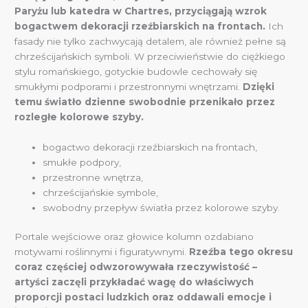
Paryżu lub katedra w Chartres, przyciągają wzrok
bogactwem dekoracji rzeźbiarskich na frontach.
Ich
fasady nie tylko zachwycają detalem, ale również pełne są
chrześcijańskich symboli. W przeciwieństwie do ciężkiego
stylu romańskiego, gotyckie budowle cechowały się
smukłymi podporami i przestronnymi wnętrzami.
Dzięki
temu światło dzienne swobodnie przenikało przez
rozległe kolorowe szyby.
bogactwo dekoracji rzeźbiarskich na frontach,
smukłe podpory,
przestronne wnętrza,
chrześcijańskie symbole,
swobodny przepływ światła przez kolorowe szyby.
Portale wejściowe oraz głowice kolumn ozdabiano
motywami roślinnymi i figuratywnymi.
Rzeźba tego okresu
coraz częściej odwzorowywała rzeczywistość –
artyści zaczęli przykładać wagę do właściwych
proporcji postaci ludzkich oraz oddawali emocje i