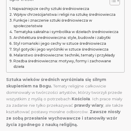
Najważniejsze cechy sztuki średniowiecza
Wpływ chrześcijaństwa i religii na sztukę średniowiecza
Funkcje i znaczenie sztuki średniowiecza w
społeczeństwie
Tematyka sakralna i symbolika w dziełach średniowiecza
Architektura średniowieczna: style, budowle i zabytki
Styl romański i jego cechy w sztuce średniowiecza
Styl gotycki i jego wyróżniki w sztuce średniowiecza
Malarstwo średniowieczne: techniki, tematy i przykłady
Rzeźba średniowieczna: motywy, formy i zachowane
dzieła
Sztuka wieków średnich wyróżniała się silnym
skupieniem na Bogu.
Tematy religijne całkowicie
dominowały w twórczości artystów, którzy tworzyli przede
wszystkim z myślą o potrzebach
Kościoła
. Ich prace miały
za zadanie nie tylko przekazywać
prawdy wiary
, ale także
kształtować postawy moralne odbiorców.
Zawsze niosły
ze sobą przesłanie wychowawcze i stanowiły wzór
życia zgodnego z nauką religijną.