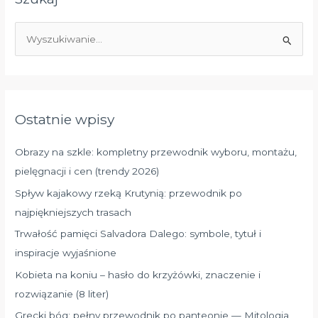
S
z
u
k
a
Ostatnie wpisy
j
d
Obrazy na szkle: kompletny przewodnik wyboru, montażu,
l
pielęgnacji i cen (trendy 2026)
a
Spływ kajakowy rzeką Krutynią: przewodnik po
:
najpiękniejszych trasach
Trwałość pamięci Salvadora Dalego: symbole, tytuł i
inspiracje wyjaśnione
Kobieta na koniu – hasło do krzyżówki, znaczenie i
rozwiązanie (8 liter)
Grecki bóg: pełny przewodnik po panteonie — Mitologia