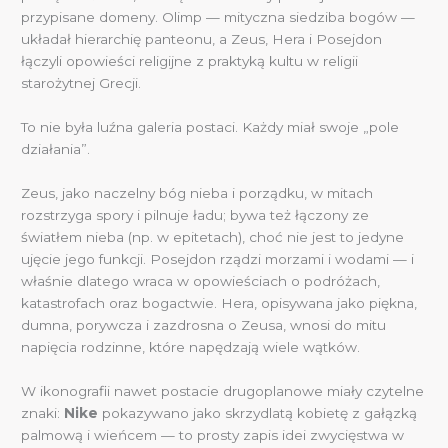
przypisane domeny. Olimp — mityczna siedziba bogów —
układał hierarchię panteonu, a Zeus, Hera i Posejdon
łączyli opowieści religijne z praktyką kultu w religii
starożytnej Grecji.
To nie była luźna galeria postaci. Każdy miał swoje „pole
działania”.
Zeus, jako naczelny bóg nieba i porządku, w mitach
rozstrzyga spory i pilnuje ładu; bywa też łączony ze
światłem nieba (np. w epitetach), choć nie jest to jedyne
ujęcie jego funkcji. Posejdon rządzi morzami i wodami — i
właśnie dlatego wraca w opowieściach o podróżach,
katastrofach oraz bogactwie. Hera, opisywana jako piękna,
dumna, porywcza i zazdrosna o Zeusa, wnosi do mitu
napięcia rodzinne, które napędzają wiele wątków.
W ikonografii nawet postacie drugoplanowe miały czytelne
znaki:
Nike
pokazywano jako skrzydlatą kobietę z gałązką
palmową i wieńcem — to prosty zapis idei zwycięstwa w