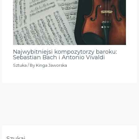
Najwybitniejsi kompozytorzy baroku:
Sebastian Bach i Antonio Vivaldi
Sztuka
/ By
Kinga Jaworska
Szukaj