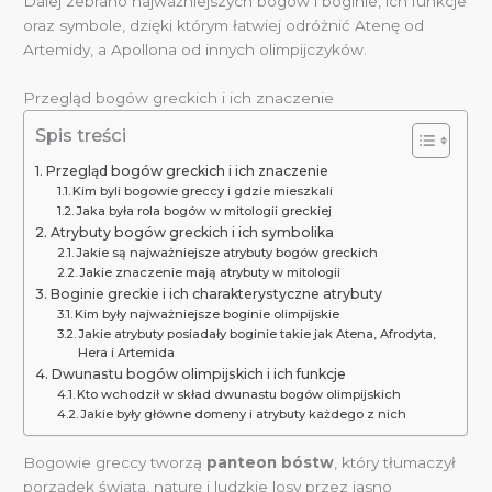
Dalej zebrano najważniejszych bogów i boginie, ich funkcje
oraz symbole, dzięki którym łatwiej odróżnić Atenę od
Artemidy, a Apollona od innych olimpijczyków.
Przegląd bogów greckich i ich znaczenie
Spis treści
Przegląd bogów greckich i ich znaczenie
Kim byli bogowie greccy i gdzie mieszkali
Jaka była rola bogów w mitologii greckiej
Atrybuty bogów greckich i ich symbolika
Jakie są najważniejsze atrybuty bogów greckich
Jakie znaczenie mają atrybuty w mitologii
Boginie greckie i ich charakterystyczne atrybuty
Kim były najważniejsze boginie olimpijskie
Jakie atrybuty posiadały boginie takie jak Atena, Afrodyta,
Hera i Artemida
Dwunastu bogów olimpijskich i ich funkcje
Kto wchodził w skład dwunastu bogów olimpijskich
Jakie były główne domeny i atrybuty każdego z nich
Bogowie greccy tworzą
panteon bóstw
, który tłumaczył
porządek świata, naturę i ludzkie losy przez jasno