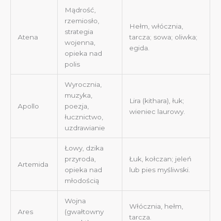
Mądrość,
rzemiosło,
Hełm, włócznia,
strategia
Atena
tarcza; sowa; oliwka;
wojenna,
egida.
opieka nad
polis
Wyrocznia,
muzyka,
Lira (kithara), łuk;
Apollo
poezja,
wieniec laurowy.
łucznictwo,
uzdrawianie
Łowy, dzika
przyroda,
Łuk, kołczan; jeleń
Artemida
opieka nad
lub pies myśliwski.
młodością
Wojna
Włócznia, hełm,
Ares
(gwałtowny
tarcza.