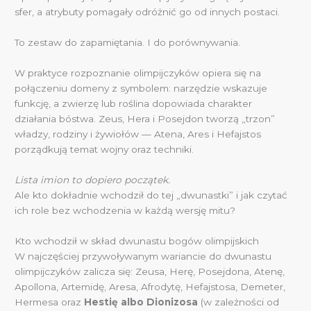
sfer, a atrybuty pomagały odróżnić go od innych postaci.
To zestaw do zapamiętania. I do porównywania.
W praktyce rozpoznanie olimpijczyków opiera się na
połączeniu domeny z symbolem: narzędzie wskazuje
funkcję, a zwierzę lub roślina dopowiada charakter
działania bóstwa. Zeus, Hera i Posejdon tworzą „trzon”
władzy, rodziny i żywiołów — Atena, Ares i Hefajstos
porządkują temat wojny oraz techniki.
Lista imion to dopiero początek.
Ale kto dokładnie wchodził do tej „dwunastki” i jak czytać
ich role bez wchodzenia w każdą wersję mitu?
Kto wchodził w skład dwunastu bogów olimpijskich
W najczęściej przywoływanym wariancie do dwunastu
olimpijczyków zalicza się: Zeusa, Herę, Posejdona, Atenę,
Apollona, Artemidę, Aresa, Afrodytę, Hefajstosa, Demeter,
Hermesa oraz
Hestię albo Dionizosa
(w zależności od