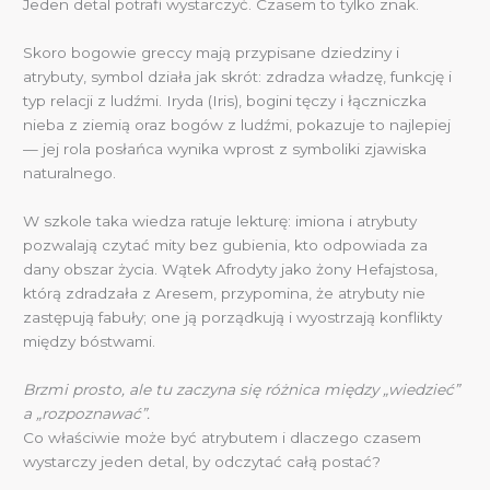
Jeden detal potrafi wystarczyć. Czasem to tylko znak.
Skoro bogowie greccy mają przypisane dziedziny i
atrybuty, symbol działa jak skrót: zdradza władzę, funkcję i
typ relacji z ludźmi. Iryda (Iris), bogini tęczy i łączniczka
nieba z ziemią oraz bogów z ludźmi, pokazuje to najlepiej
— jej rola posłańca wynika wprost z symboliki zjawiska
naturalnego.
W szkole taka wiedza ratuje lekturę: imiona i atrybuty
pozwalają czytać mity bez gubienia, kto odpowiada za
dany obszar życia. Wątek Afrodyty jako żony Hefajstosa,
którą zdradzała z Aresem, przypomina, że atrybuty nie
zastępują fabuły; one ją porządkują i wyostrzają konflikty
między bóstwami.
Brzmi prosto, ale tu zaczyna się różnica między „wiedzieć”
a „rozpoznawać”.
Co właściwie może być atrybutem i dlaczego czasem
wystarczy jeden detal, by odczytać całą postać?