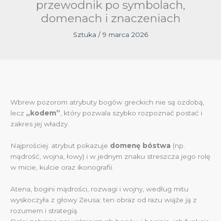
przewodnik po symbolach,
domenach i znaczeniach
Sztuka
/
9 marca 2026
Wbrew pozorom atrybuty bogów greckich nie są ozdobą,
lecz
„kodem”
, który pozwala szybko rozpoznać postać i
zakres jej władzy.
Najprościej: atrybut pokazuje
domenę bóstwa
(np.
mądrość, wojna, łowy) i w jednym znaku streszcza jego rolę
w micie, kulcie oraz ikonografii.
Atena, bogini mądrości, rozwagi i wojny, według mitu
wyskoczyła z głowy Zeusa; ten obraz od razu wiąże ją z
rozumem i strategią.