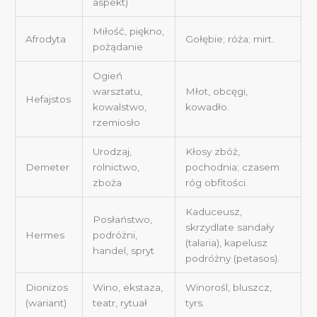
aspekt)
Miłość, piękno,
Afrodyta
Gołębie; róża; mirt.
pożądanie
Ogień
warsztatu,
Młot, obcęgi,
Hefajstos
kowalstwo,
kowadło.
rzemiosło
Urodzaj,
Kłosy zbóż,
Demeter
rolnictwo,
pochodnia; czasem
zboża
róg obfitości.
Kaduceusz,
Posłaństwo,
skrzydlate sandały
Hermes
podróżni,
(talaria), kapelusz
handel, spryt
podróżny (petasos).
Dionizos
Wino, ekstaza,
Winorośl, bluszcz,
(wariant)
teatr, rytuał
tyrs.