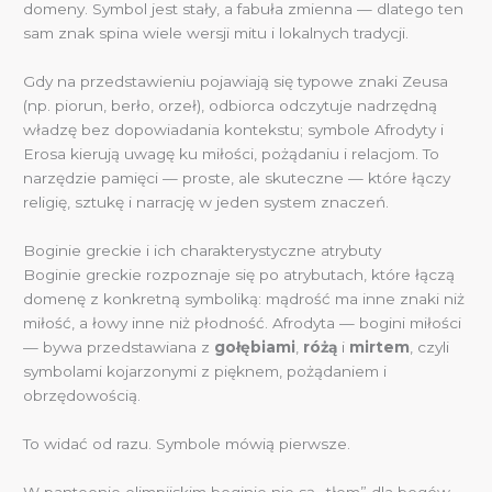
domeny. Symbol jest stały, a fabuła zmienna — dlatego ten
sam znak spina wiele wersji mitu i lokalnych tradycji.
Gdy na przedstawieniu pojawiają się typowe znaki Zeusa
(np. piorun, berło, orzeł), odbiorca odczytuje nadrzędną
władzę bez dopowiadania kontekstu; symbole Afrodyty i
Erosa kierują uwagę ku miłości, pożądaniu i relacjom. To
narzędzie pamięci — proste, ale skuteczne — które łączy
religię, sztukę i narrację w jeden system znaczeń.
Boginie greckie i ich charakterystyczne atrybuty
Boginie greckie rozpoznaje się po atrybutach, które łączą
domenę z konkretną symboliką: mądrość ma inne znaki niż
miłość, a łowy inne niż płodność. Afrodyta — bogini miłości
— bywa przedstawiana z
gołębiami
,
różą
i
mirtem
, czyli
symbolami kojarzonymi z pięknem, pożądaniem i
obrzędowością.
To widać od razu. Symbole mówią pierwsze.
W panteonie olimpijskim boginie nie są „tłem” dla bogów,