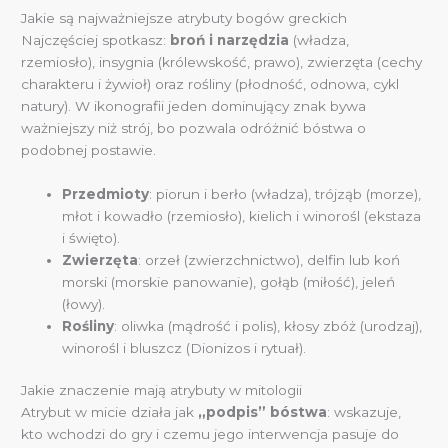
Jakie są najważniejsze atrybuty bogów greckich
Najczęściej spotkasz:
broń i narzędzia
(władza,
rzemiosło), insygnia (królewskość, prawo), zwierzęta (cechy
charakteru i żywioł) oraz rośliny (płodność, odnowa, cykl
natury). W ikonografii jeden dominujący znak bywa
ważniejszy niż strój, bo pozwala odróżnić bóstwa o
podobnej postawie.
Przedmioty
: piorun i berło (władza), trójząb (morze),
młot i kowadło (rzemiosło), kielich i winorośl (ekstaza
i święto).
Zwierzęta
: orzeł (zwierzchnictwo), delfin lub koń
morski (morskie panowanie), gołąb (miłość), jeleń
(łowy).
Rośliny
: oliwka (mądrość i polis), kłosy zbóż (urodzaj),
winorośl i bluszcz (Dionizos i rytuał).
Jakie znaczenie mają atrybuty w mitologii
Atrybut w micie działa jak
„podpis” bóstwa
: wskazuje,
kto wchodzi do gry i czemu jego interwencja pasuje do