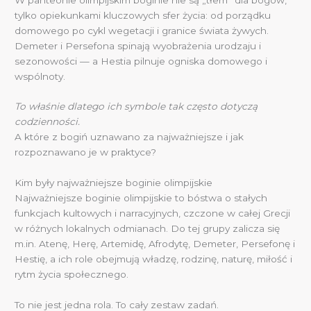
tylko opiekunkami kluczowych sfer życia: od porządku
domowego po cykl wegetacji i granice świata żywych.
Demeter i Persefona spinają wyobrażenia urodzaju i
sezonowości — a Hestia pilnuje ogniska domowego i
wspólnoty.
To właśnie dlatego ich symbole tak często dotyczą
codzienności.
A które z bogiń uznawano za najważniejsze i jak
rozpoznawano je w praktyce?
Kim były najważniejsze boginie olimpijskie
Najważniejsze boginie olimpijskie to bóstwa o stałych
funkcjach kultowych i narracyjnych, czczone w całej Grecji
w różnych lokalnych odmianach. Do tej grupy zalicza się
m.in. Atenę, Herę, Artemidę, Afrodytę, Demeter, Persefonę i
Hestię, a ich role obejmują władzę, rodzinę, naturę, miłość i
rytm życia społecznego.
To nie jest jedna rola. To cały zestaw zadań.