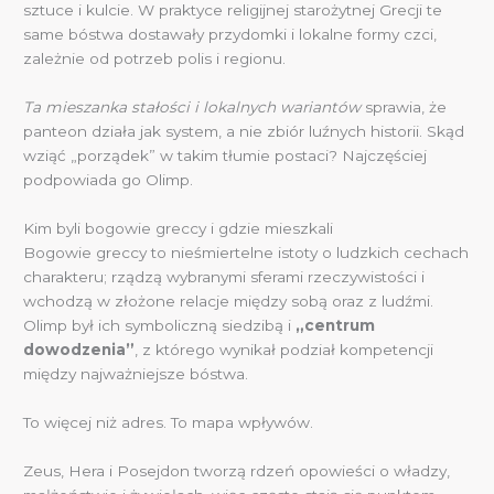
sztuce i kulcie. W praktyce religijnej starożytnej Grecji te
same bóstwa dostawały przydomki i lokalne formy czci,
zależnie od potrzeb polis i regionu.
Ta mieszanka stałości i lokalnych wariantów
sprawia, że
panteon działa jak system, a nie zbiór luźnych historii. Skąd
wziąć „porządek” w takim tłumie postaci? Najczęściej
podpowiada go Olimp.
Kim byli bogowie greccy i gdzie mieszkali
Bogowie greccy to nieśmiertelne istoty o ludzkich cechach
charakteru; rządzą wybranymi sferami rzeczywistości i
wchodzą w złożone relacje między sobą oraz z ludźmi.
Olimp był ich symboliczną siedzibą i
„centrum
dowodzenia”
, z którego wynikał podział kompetencji
między najważniejsze bóstwa.
To więcej niż adres. To mapa wpływów.
Zeus, Hera i Posejdon tworzą rdzeń opowieści o władzy,