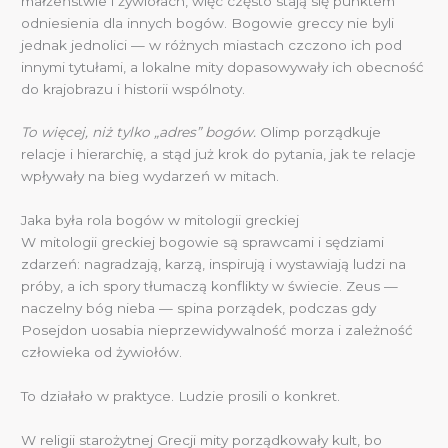
małżeństwie i żywiołach, więc często stają się punktem
odniesienia dla innych bogów. Bogowie greccy nie byli
jednak jednolici — w różnych miastach czczono ich pod
innymi tytułami, a lokalne mity dopasowywały ich obecność
do krajobrazu i historii wspólnoty.
To więcej, niż tylko „adres” bogów.
Olimp porządkuje
relacje i hierarchię, a stąd już krok do pytania, jak te relacje
wpływały na bieg wydarzeń w mitach.
Jaka była rola bogów w mitologii greckiej
W mitologii greckiej bogowie są sprawcami i sędziami
zdarzeń: nagradzają, karzą, inspirują i wystawiają ludzi na
próby, a ich spory tłumaczą konflikty w świecie. Zeus —
naczelny bóg nieba — spina porządek, podczas gdy
Posejdon uosabia nieprzewidywalność morza i zależność
człowieka od żywiołów.
To działało w praktyce. Ludzie prosili o konkret.
W religii starożytnej Grecji mity porządkowały kult, bo