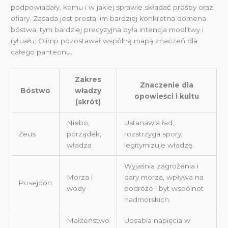
podpowiadały, komu i w jakiej sprawie składać prośby oraz
ofiary. Zasada jest prosta: im bardziej konkretna domena
bóstwa, tym bardziej precyzyjna była intencja modlitwy i
rytuału; Olimp pozostawał wspólną mapą znaczeń dla
całego panteonu.
Zakres
Znaczenie dla
Bóstwo
władzy
opowieści i kultu
(skrót)
Niebo,
Ustanawia ład,
Zeus
porządek,
rozstrzyga spory,
władza
legitymizuje władzę.
Wyjaśnia zagrożenia i
Morza i
dary morza, wpływa na
Posejdon
wody
podróże i byt wspólnot
nadmorskich.
Małżeństwo
Uosabia napięcia w