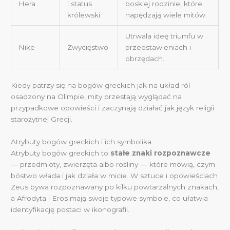
Hera
i status
boskiej rodzinie, które
królewski
napędzają wiele mitów.
Utrwala ideę triumfu w
Nike
Zwycięstwo
przedstawieniach i
obrzędach.
Kiedy patrzy się na bogów greckich jak na układ ról
osadzony na Olimpie, mity przestają wyglądać na
przypadkowe opowieści i zaczynają działać jak język religii
starożytnej Grecji.
Atrybuty bogów greckich i ich symbolika
Atrybuty bogów greckich to
stałe znaki rozpoznawcze
— przedmioty, zwierzęta albo rośliny — które mówią, czym
bóstwo włada i jak działa w micie. W sztuce i opowieściach
Zeus bywa rozpoznawany po kilku powtarzalnych znakach,
a Afrodyta i Eros mają swoje typowe symbole, co ułatwia
identyfikację postaci w ikonografii.