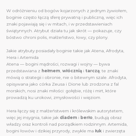
W odróżnieniu od bogów kojarzonych z jednym żywiołem,
boginie często łączą sferę prywatną i publiczną, więc ich
znaki pojawiają się i w mitach, i w przedstawieniach
świątynnych. Atrybut działa tu jak skrót — pokazuje, czy
bóstwo chroni polis, małżeństwo, łowy, czy plony.
Jakie atrybuty posiadały boginie takie jak Atena, Afrodyta,
Hera i Artemida
Atena — bogini mądrości, rozwagi i wojny — bywa
przedstawiana z
hełmem
,
włócznią
i
tarczą
; te znaki
mówią o strategii i obronie, nie o bitewnym szale. Afrodyta,
opisywana jako córka Zeusa i Dione lub zrodzona z fal
morskich, nosi znaki miłości: gołębie, różę i mirt, które
prowadzą ku urokowi, zmysłowości i więziom.
Hera łączy się z małżeństwem i królewskim autorytetem,
więc jej insygnia, takie jak
diadem
i
berło
, budują obraz
władzy oraz kontroli nad porządkiem rodzinnym. Artemida,
bogini łowów i dzikiej przyrody, zwykle ma
łuk
i zwierzęta