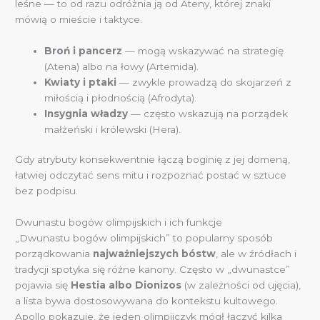
leśne — to od razu odróżnia ją od Ateny, której znaki
mówią o mieście i taktyce.
Broń i pancerz
— mogą wskazywać na strategię
(Atena) albo na łowy (Artemida).
Kwiaty i ptaki
— zwykle prowadzą do skojarzeń z
miłością i płodnością (Afrodyta).
Insygnia władzy
— często wskazują na porządek
małżeński i królewski (Hera).
Gdy atrybuty konsekwentnie łączą boginię z jej domeną,
łatwiej odczytać sens mitu i rozpoznać postać w sztuce
bez podpisu.
Dwunastu bogów olimpijskich i ich funkcje
„Dwunastu bogów olimpijskich” to popularny sposób
porządkowania
najważniejszych bóstw
, ale w źródłach i
tradycji spotyka się różne kanony. Często w „dwunastce”
pojawia się
Hestia albo Dionizos
(w zależności od ujęcia),
a lista bywa dostosowywana do kontekstu kultowego.
Apollo pokazuje, że jeden olimpijczyk mógł łączyć kilka