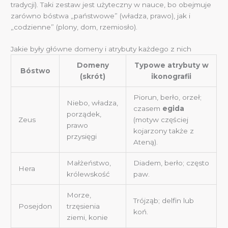
tradycji). Taki zestaw jest użyteczny w nauce, bo obejmuje
zarówno bóstwa „państwowe” (władza, prawo), jak i
„codzienne” (plony, dom, rzemiosło).
Jakie były główne domeny i atrybuty każdego z nich
Domeny
Typowe atrybuty w
Bóstwo
(skrót)
ikonografii
Piorun, berło, orzeł;
Niebo, władza,
czasem
egida
porządek,
Zeus
(motyw częściej
prawo
kojarzony także z
przysięgi
Ateną).
Małżeństwo,
Diadem, berło; często
Hera
królewskość
paw.
Morze,
Trójząb; delfin lub
Posejdon
trzęsienia
koń.
ziemi, konie