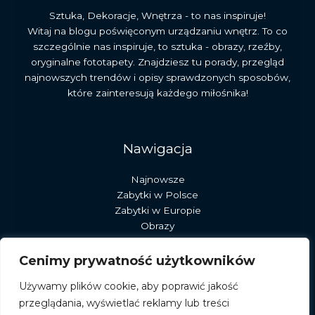
Sztuka, Dekoracje, Wnętrza - to nas inspiruje!
Witaj na blogu poświęconym urządzaniu wnętrz. To co
szczególnie nas inspiruje, to sztuka - obrazy, rzeźby,
oryginalne fototapety. Znajdziesz tu porady, przegląd
najnowszych trendów i opisy sprawdzonych sposobów,
które zainteresują każdego miłośnika!
Nawigacja
Najnowsze
Zabytki w Polsce
Zabytki w Europie
Obrazy
Rzeźby
Dekoracje
Cenimy prywatność użytkowników
Sztuka
Używamy plików cookie, aby poprawić jakość
Pracownia stary młyn
przeglądania, wyświetlać reklamy lub treści