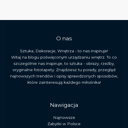
styl,
proporcje
i
symbolika
budowli
O nas
Sztuka, Dekoracje, Wnętrza - to nas inspiruje!
Witaj na blogu poświęconym urządzaniu wnętrz. To co
szczególnie nas inspiruje, to sztuka - obrazy, rzeźby,
oryginalne fototapety. Znajdziesz tu porady, przegląd
najnowszych trendów i opisy sprawdzonych sposobów,
które zainteresują każdego miłośnika!
Nawigacja
Najnowsze
Zabytki w Polsce