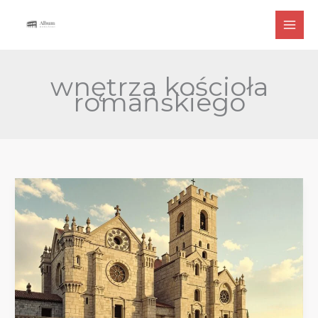
Przejdź
do
treści
wnętrza kościoła
romańskiego