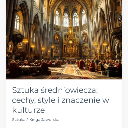
najważniejsze
przykłady
w
Europie
Sztuka średniowiecza:
cechy, style i znaczenie w
kulturze
Sztuka
/
Kinga Jaworska