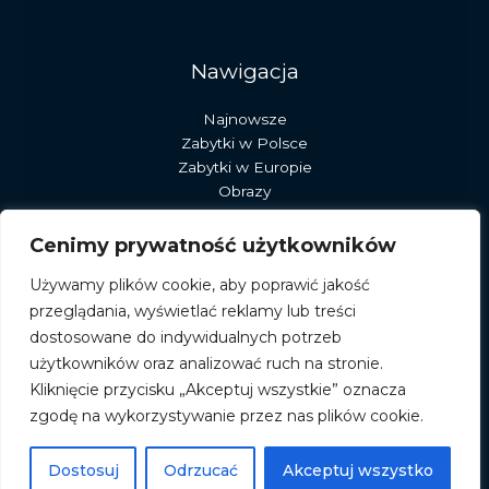
Nawigacja
Najnowsze
Zabytki w Polsce
Zabytki w Europie
Obrazy
Rzeźby
Dekoracje
Cenimy prywatność użytkowników
Sztuka
Używamy plików cookie, aby poprawić jakość
Pracownia stary młyn
przeglądania, wyświetlać reklamy lub treści
dostosowane do indywidualnych potrzeb
użytkowników oraz analizować ruch na stronie.
Kliknięcie przycisku „Akceptuj wszystkie” oznacza
zgodę na wykorzystywanie przez nas plików cookie.
© 2026 albumromanski.pl
Powered by albumromanski.pl
Dostosuj
Odrzucać
Akceptuj wszystko