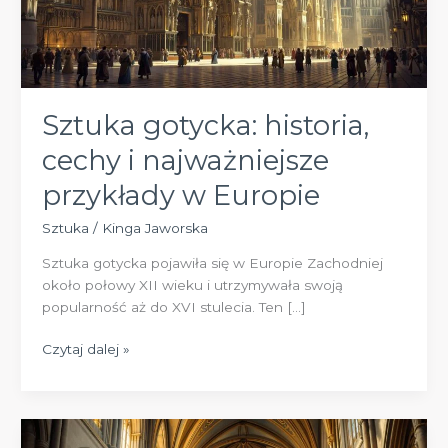
Sztuka gotycka: historia,
cechy i najważniejsze
przykłady w Europie
Sztuka
/
Kinga Jaworska
Sztuka gotycka pojawiła się w Europie Zachodniej
około połowy XII wieku i utrzymywała swoją
popularność aż do XVI stulecia. Ten […]
Sztuka
Czytaj dalej »
gotycka:
historia,
cechy
i