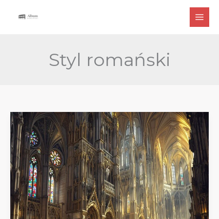
Przejdź
do
treści
Styl romański