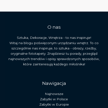
i
znaczenie
w
kulturze
O nas
Sztuka, Dekoracje, Wnętrza - to nas inspiruje!
Witaj na blogu poświęconym urządzaniu wnętrz. To co
szczególnie nas inspiruje, to sztuka - obrazy, rzeźby,
oryginalne fototapety. Znajdziesz tu porady, przegląd
najnowszych trendów i opisy sprawdzonych sposobów,
które zainteresują każdego miłośnika!
Nawigacja
Najnowsze
Zabytki w Polsce
Zabytki w Europie