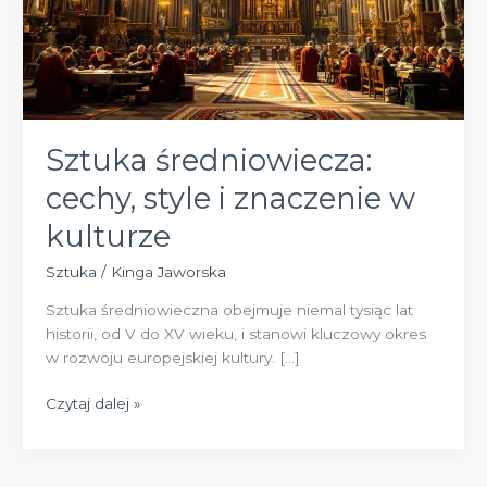
Sztuka średniowiecza:
cechy, style i znaczenie w
kulturze
Sztuka
/
Kinga Jaworska
Sztuka średniowieczna obejmuje niemal tysiąc lat
historii, od V do XV wieku, i stanowi kluczowy okres
w rozwoju europejskiej kultury. […]
Sztuka
Czytaj dalej »
średniowiecza:
cechy,
style