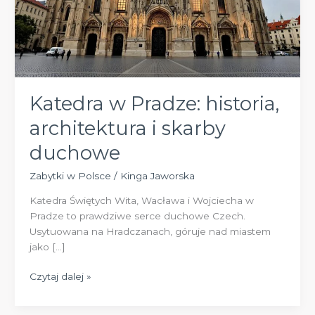
Katedra w Pradze: historia,
architektura i skarby
duchowe
Zabytki w Polsce
/
Kinga Jaworska
Katedra Świętych Wita, Wacława i Wojciecha w
Pradze to prawdziwe serce duchowe Czech.
Usytuowana na Hradczanach, góruje nad miastem
jako […]
Katedra
Czytaj dalej »
w
Pradze: