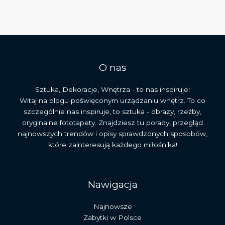
historia,
architektura
i
skarby
duchowe
O nas
Sztuka, Dekoracje, Wnętrza - to nas inspiruje!
Witaj na blogu poświęconym urządzaniu wnętrz. To co
szczególnie nas inspiruje, to sztuka - obrazy, rzeźby,
oryginalne fototapety. Znajdziesz tu porady, przegląd
najnowszych trendów i opisy sprawdzonych sposobów,
które zainteresują każdego miłośnika!
Nawigacja
Najnowsze
Zabytki w Polsce