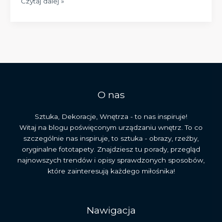
Obrazy
Czytaj dalej »
religijne
na
szkle
do
Twojego
pomieszczenia
–
styl,
O nas
symbolika
i
Sztuka, Dekoracje, Wnętrza - to nas inspiruje!
inspiracje
Witaj na blogu poświęconym urządzaniu wnętrz. To co
szczególnie nas inspiruje, to sztuka - obrazy, rzeźby,
oryginalne fototapety. Znajdziesz tu porady, przegląd
najnowszych trendów i opisy sprawdzonych sposobów,
które zainteresują każdego miłośnika!
Nawigacja