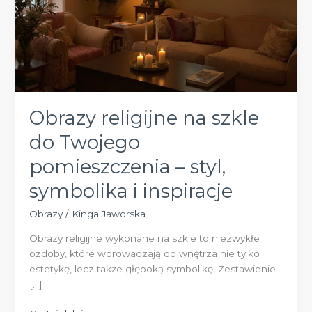
Obrazy religijne na szkle
do Twojego
pomieszczenia – styl,
symbolika i inspiracje
Obrazy
/
Kinga Jaworska
Obrazy religijne wykonane na szkle to niezwykłe
ozdoby, które wprowadzają do wnętrza nie tylko
estetykę, lecz także głęboką symbolikę. Zestawienie
[…]