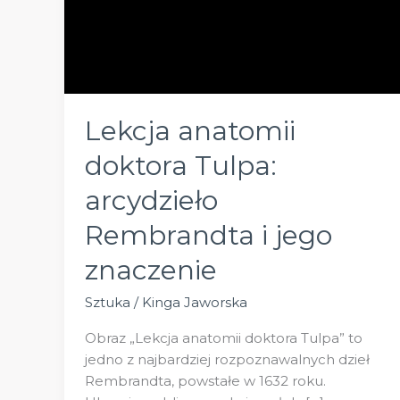
Lekcja anatomii
doktora Tulpa:
arcydzieło
Rembrandta i jego
znaczenie
Sztuka
/
Kinga Jaworska
Obraz „Lekcja anatomii doktora Tulpa” to
jedno z najbardziej rozpoznawalnych dzieł
Rembrandta, powstałe w 1632 roku.