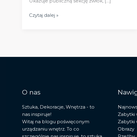
Ukazuje publiczną sekcję zwłok, […]
Lekcja
Czytaj dalej »
anatomii
doktora
Tulpa:
arcydzieło
Rembrandta
i
jego
znaczenie
O nas
Nawig
Sztuka, Dekoracje, Wnętrza - to
Najnow
nas inspiruje!
Zabytki
Witaj na blogu poświęconym
Zabytki
urządzaniu wnętrz. To co
Obrazy
szczególnie nas inspiruje, to sztuka
Rzeźby