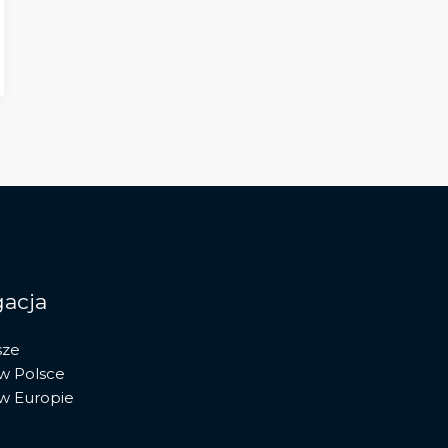
acja
sze
 w Polsce
 w Europie