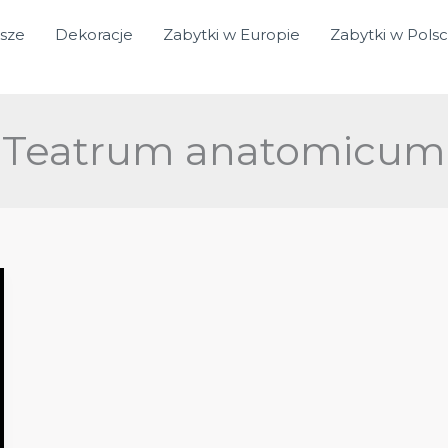
sze
Dekoracje
Zabytki w Europie
Zabytki w Pols
Teatrum anatomicum