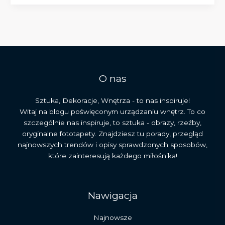
cechy,
rozwój
i
największe
dzieła
stylu
O nas
Sztuka, Dekoracje, Wnętrza - to nas inspiruje!
Witaj na blogu poświęconym urządzaniu wnętrz. To co
szczególnie nas inspiruje, to sztuka - obrazy, rzeźby,
oryginalne fototapety. Znajdziesz tu porady, przegląd
najnowszych trendów i opisy sprawdzonych sposobów,
które zainteresują każdego miłośnika!
Nawigacja
Najnowsze