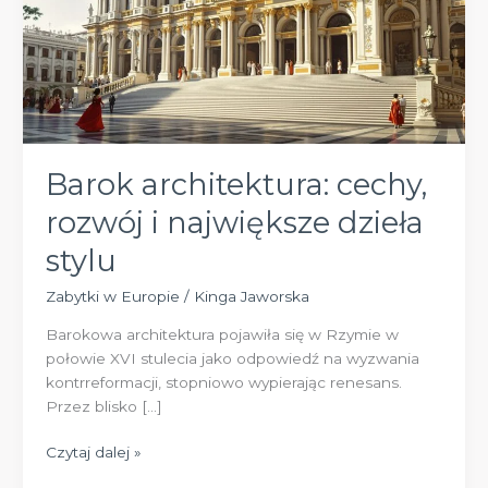
Barok architektura: cechy,
rozwój i największe dzieła
stylu
Zabytki w Europie
/
Kinga Jaworska
Barokowa architektura pojawiła się w Rzymie w
połowie XVI stulecia jako odpowiedź na wyzwania
kontrreformacji, stopniowo wypierając renesans.
Przez blisko […]
Barok
Czytaj dalej »
architektura: