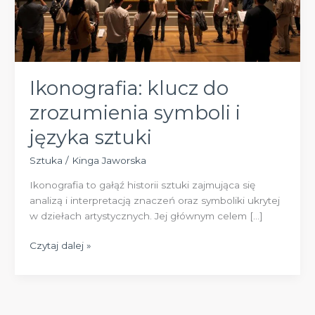
Ikonografia: klucz do
zrozumienia symboli i
języka sztuki
Sztuka
/
Kinga Jaworska
Ikonografia to gałąź historii sztuki zajmująca się
analizą i interpretacją znaczeń oraz symboliki ukrytej
w dziełach artystycznych. Jej głównym celem […]
Ikonografia:
Czytaj dalej »
klucz
do
zrozumienia
symboli