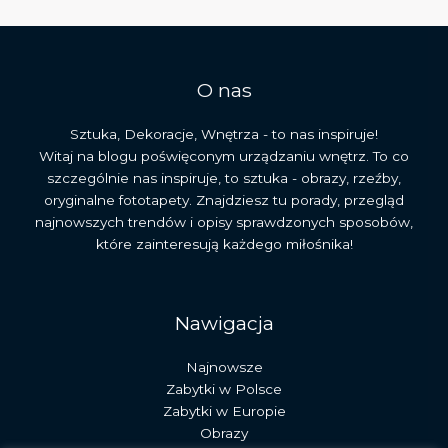
i
języka
sztuki
O nas
Sztuka, Dekoracje, Wnętrza - to nas inspiruje!
Witaj na blogu poświęconym urządzaniu wnętrz. To co
szczególnie nas inspiruje, to sztuka - obrazy, rzeźby,
oryginalne fototapety. Znajdziesz tu porady, przegląd
najnowszych trendów i opisy sprawdzonych sposobów,
które zainteresują każdego miłośnika!
Nawigacja
Najnowsze
Zabytki w Polsce
Zabytki w Europie
Obrazy