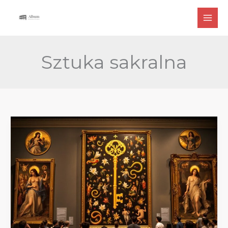
Przejdź
do
treści
Sztuka sakralna