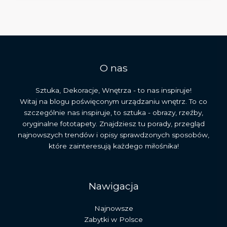
codzienność
i
przesłanie
obrazu
Bruegla
O nas
Sztuka, Dekoracje, Wnętrza - to nas inspiruje!
Witaj na blogu poświęconym urządzaniu wnętrz. To co
szczególnie nas inspiruje, to sztuka - obrazy, rzeźby,
oryginalne fototapety. Znajdziesz tu porady, przegląd
najnowszych trendów i opisy sprawdzonych sposobów,
które zainteresują każdego miłośnika!
Nawigacja
Najnowsze
Zabytki w Polsce