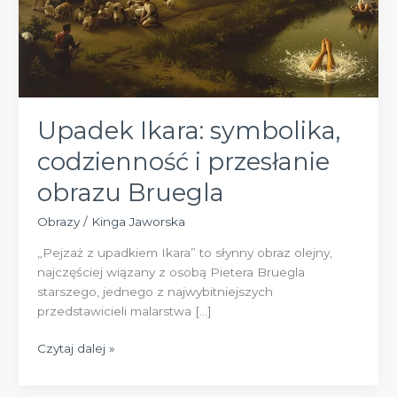
Upadek Ikara: symbolika,
codzienność i przesłanie
obrazu Bruegla
Obrazy
/
Kinga Jaworska
„Pejzaż z upadkiem Ikara” to słynny obraz olejny,
najczęściej wiązany z osobą Pietera Bruegla
starszego, jednego z najwybitniejszych
przedstawicieli malarstwa […]
Upadek
Czytaj dalej »
Ikara:
symbolika,