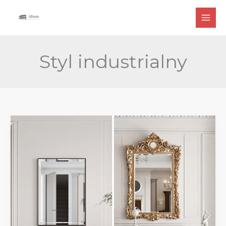
Przejdź
do
treści
Styl industrialny