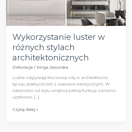
Wykorzystanie luster w
różnych stylach
architektonicznych
Dekoracje
/
Kinga Jaworska
Lustra odgrywają kluczową rolę w architekturze,
łącząc praktyczność z walorami estetycznymi. W
zależności od stylu wnętrza pełnią funkcje zarówno
użytkowe, […]
Wykorzystanie
Czytaj dalej »
luster
w
różnych