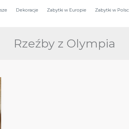
sze
Dekoracje
Zabytki w Europie
Zabytki w Pols
Rzeźby z Olympia