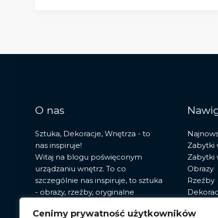
historia,
style
i
wpływ
na
sztukę
europejską
O nas
Nawig
Sztuka, Dekoracje, Wnętrza - to
Najnow
nas inspiruje!
Zabytki
Witaj na blogu poświęconym
Zabytki
urządzaniu wnętrz. To co
Obrazy
szczególnie nas inspiruje, to sztuka
Rzeźby
- obrazy, rzeźby, oryginalne
Dekorac
fototapety. Znajdziesz tu porady,
Sztuka
Cenimy prywatność użytkowników
przegląd najnowszych trendów i
Pracown