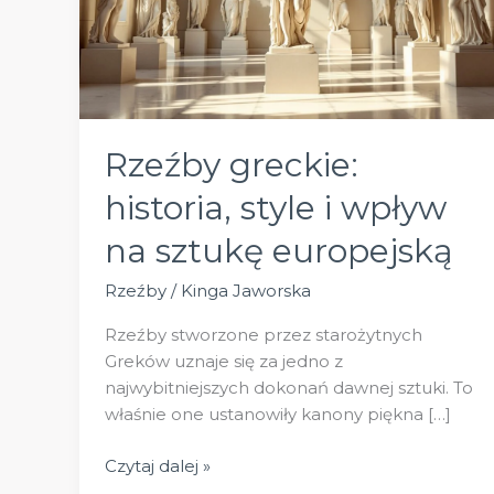
Rzeźby greckie:
historia, style i wpływ
na sztukę europejską
Rzeźby
/
Kinga Jaworska
Rzeźby stworzone przez starożytnych
Greków uznaje się za jedno z
najwybitniejszych dokonań dawnej sztuki. To
właśnie one ustanowiły kanony piękna […]
Rzeźby
Czytaj dalej »
greckie: