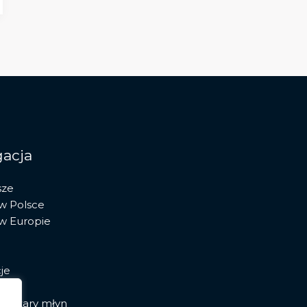
acja
sze
 w Polsce
 w Europie
je
ia stary młyn