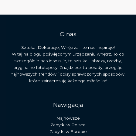
i
wpływ
na
sztukę
europejską
O nas
Sztuka, Dekoracje, Wnętrza - to nas inspiruje!
Witaj na blogu poświęconym urządzaniu wnętrz. To co
szczególnie nas inspiruje, to sztuka - obrazy, rzeźby,
oryginalne fototapety. Znajdziesz tu porady, przegląd
najnowszych trendów i opisy sprawdzonych sposobów,
które zainteresują każdego miłośnika!
Nawigacja
Najnowsze
Zabytki w Polsce
Zabytki w Europie