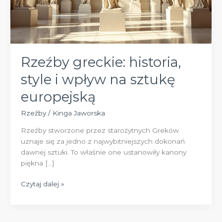
Rzeźby greckie: historia,
style i wpływ na sztukę
europejską
Rzeźby
/
Kinga Jaworska
Rzeźby stworzone przez starożytnych Greków
uznaje się za jedno z najwybitniejszych dokonań
dawnej sztuki. To właśnie one ustanowiły kanony
piękna […]
Rzeźby
Czytaj dalej »
greckie:
historia,
style