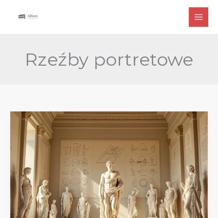
Przejdź
do
treści
Rzeźby portretowe