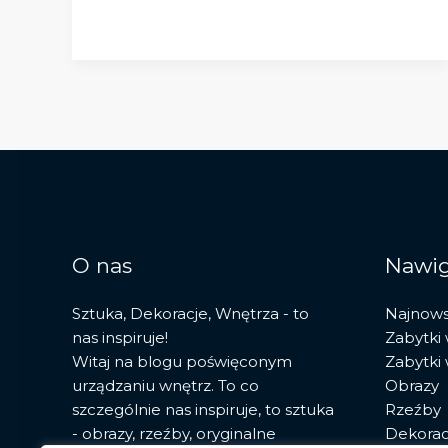
nurty,
artyści
i
wpływ
na
społeczeństwo
O nas
Nawig
Sztuka, Dekoracje, Wnętrza - to
Najnow
nas inspiruje!
Zabytki
Witaj na blogu poświęconym
Zabytki
urządzaniu wnętrz. To co
Obrazy
szczególnie nas inspiruje, to sztuka
Rzeźby
- obrazy, rzeźby, oryginalne
Dekorac