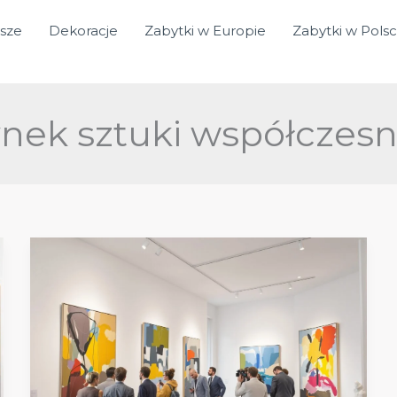
sze
Dekoracje
Zabytki w Europie
Zabytki w Pols
ynek sztuki współczesn