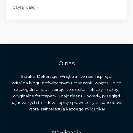
Jak
Czytaj dalej »
religijne
obrazy
na
ścianę
mogą
odmienić
Twoje
wnętrze?
O nas
Inspiracje
i
Sztuka, Dekoracje, Wnętrza - to nas inspiruje!
symbolika
Witaj na blogu poświęconym urządzaniu wnętrz. To co
szczególnie nas inspiruje, to sztuka - obrazy, rzeźby,
oryginalne fototapety. Znajdziesz tu porady, przegląd
najnowszych trendów i opisy sprawdzonych sposobów,
które zainteresują każdego miłośnika!
Nawigacja