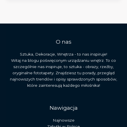
Kooning:
mistrz
abstrakcyjnego
ekspresjonizmu
i
jego
dziedzictwo
O nas
Sztuka, Dekoracje, Wnętrza - to nas inspiruje!
Witaj na blogu poświęconym urządzaniu wnętrz. To co
szczególnie nas inspiruje, to sztuka - obrazy, rzeźby,
oryginalne fototapety. Znajdziesz tu porady, przegląd
najnowszych trendów i opisy sprawdzonych sposobów,
które zainteresują każdego miłośnika!
Nawigacja
Najnowsze
Zabytki w Polsce