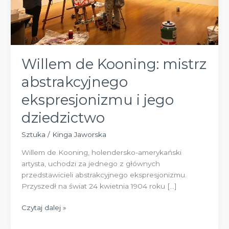
Willem de Kooning: mistrz
abstrakcyjnego
ekspresjonizmu i jego
dziedzictwo
Sztuka
/
Kinga Jaworska
Willem de Kooning, holendersko-amerykański
artysta, uchodzi za jednego z głównych
przedstawicieli abstrakcyjnego ekspresjonizmu.
Przyszedł na świat 24 kwietnia 1904 roku […]
Willem
Czytaj dalej »
de