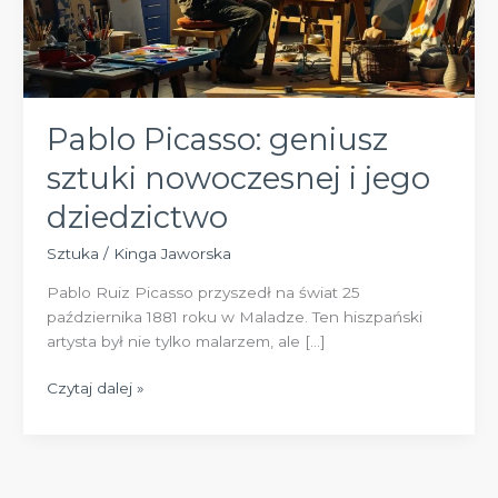
Pablo Picasso: geniusz
sztuki nowoczesnej i jego
dziedzictwo
Sztuka
/
Kinga Jaworska
Pablo Ruiz Picasso przyszedł na świat 25
października 1881 roku w Maladze. Ten hiszpański
artysta był nie tylko malarzem, ale […]
Pablo
Czytaj dalej »
Picasso:
geniusz
sztuki
nowoczesnej