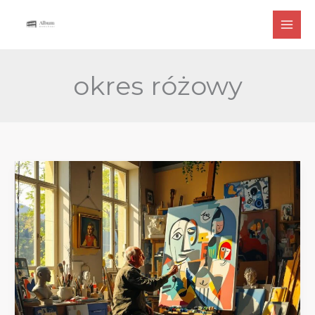
Przejdź
do
treści
okres różowy