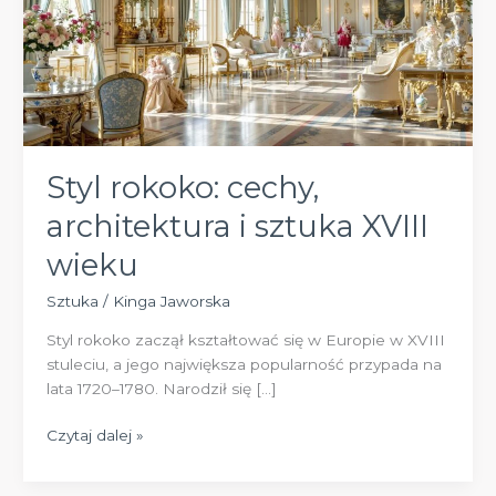
Styl rokoko: cechy,
architektura i sztuka XVIII
wieku
Sztuka
/
Kinga Jaworska
Styl rokoko zaczął kształtować się w Europie w XVIII
stuleciu, a jego największa popularność przypada na
lata 1720–1780. Narodził się […]
Styl
Czytaj dalej »
rokoko:
cechy,