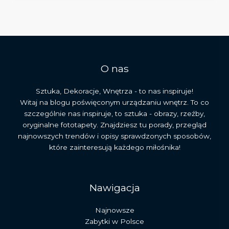
architektura
i
sztuka
XVIII
wieku
O nas
Sztuka, Dekoracje, Wnętrza - to nas inspiruje!
Witaj na blogu poświęconym urządzaniu wnętrz. To co
szczególnie nas inspiruje, to sztuka - obrazy, rzeźby,
oryginalne fototapety. Znajdziesz tu porady, przegląd
najnowszych trendów i opisy sprawdzonych sposobów,
które zainteresują każdego miłośnika!
Nawigacja
Najnowsze
Zabytki w Polsce