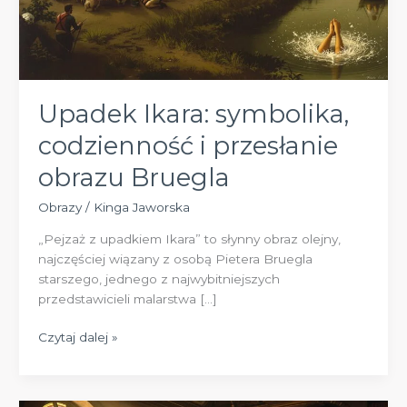
Upadek Ikara: symbolika,
codzienność i przesłanie
obrazu Bruegla
Obrazy
/
Kinga Jaworska
„Pejzaż z upadkiem Ikara” to słynny obraz olejny,
najczęściej wiązany z osobą Pietera Bruegla
starszego, jednego z najwybitniejszych
przedstawicieli malarstwa […]
Upadek
Czytaj dalej »
Ikara:
symbolika,
codzienność