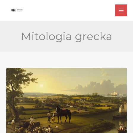
Przejdź
do
treści
Mitologia grecka