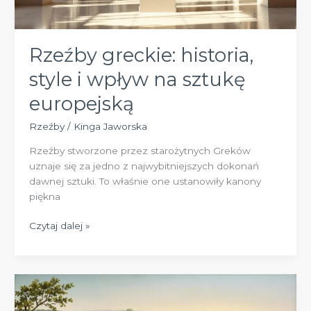
Rzeźby greckie: historia,
style i wpływ na sztukę
europejską
Rzeźby
/
Kinga Jaworska
Rzeźby stworzone przez starożytnych Greków
uznaje się za jedno z najwybitniejszych dokonań
dawnej sztuki. To właśnie one ustanowiły kanony
piękna
Rzeźby
Czytaj dalej »
greckie:
historia,
style
i
wpływ