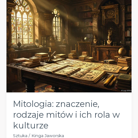
i
przesłanie
obrazu
Bruegla
Mitologia: znaczenie,
rodzaje mitów i ich rola w
kulturze
Sztuka
/
Kinga Jaworska