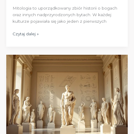
Mitologia to uporządkowany zbiór historii o bogach
oraz innych nadprzyrodzonych bytach. W każdej
kulturze pojawiała się jako jeden z pierwszych
Mitologia:
Czytaj dalej »
znaczenie,
rodzaje
mitów
i
ich
rola
w
kulturze