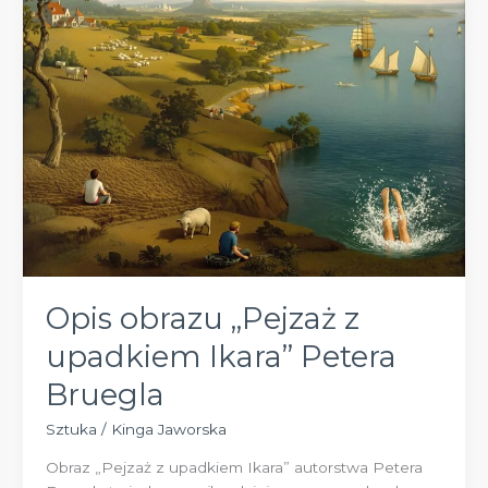
na
sztukę
europejską
Opis obrazu „Pejzaż z
upadkiem Ikara” Petera
Bruegla
Sztuka
/
Kinga Jaworska
Obraz „Pejzaż z upadkiem Ikara” autorstwa Petera