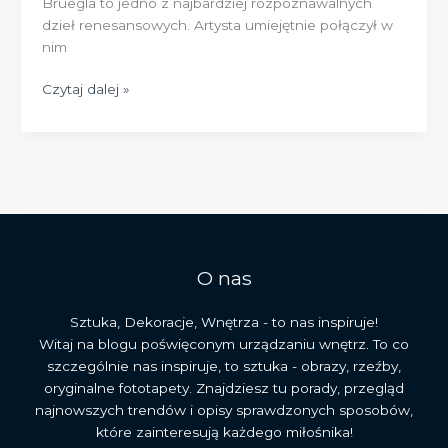
Bruegla to jedno z najbardziej rozpoznawalnych
dzieł renesansowych. Artysta umiejętnie połączył w
nim
Opis
Czytaj dalej »
obrazu
„Pejzaż
z
upadkiem
Ikara”
Petera
Bruegla
O nas
Sztuka, Dekoracje, Wnętrza - to nas inspiruje!
Witaj na blogu poświęconym urządzaniu wnętrz. To co
szczególnie nas inspiruje, to sztuka - obrazy, rzeźby,
oryginalne fototapety. Znajdziesz tu porady, przegląd
najnowszych trendów i opisy sprawdzonych sposobów,
które zainteresują każdego miłośnika!