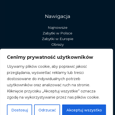
Nawigacja
Najnowsze
Zabytki w Polsce
Zabytki w Europie
Obrazy
Rzeźby
Dekoracje
Cenimy prywatność użytkowników
Sztuka
Używamy plików cookie, aby poprawić jakość
Pracownia stary młyn
przeglądania, wyświetlać reklamy lub treści
dostosowane do indywidualnych potrzeb
użytkowników oraz analizować ruch na stronie.
Kliknięcie przycisku „Akceptuj wszystkie” oznacza
zgodę na wykorzystywanie przez nas plików cookie.
© 2026 albumromanski.pl
Powered by albumromanski.pl
Dostosuj
Odrzucać
Akceptuj wszystko