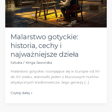
Malarstwo gotyckie:
historia, cechy i
najważniejsze dzieła
Sztuka
/
Kinga Jaworska
Malarstwo gotyckie, rozwijające się w Europie od XII
do XV wieku, stanowiło jeden z kluczowych nurtów
artystycznych średniowiecza. Jego genezy […]
Malarstwo
Czytaj dalej »
gotyckie:
historia,
cechy