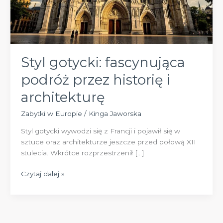
Styl gotycki: fascynująca
podróż przez historię i
architekturę
Zabytki w Europie
/
Kinga Jaworska
Styl gotycki wywodzi się z Francji i pojawił się w
sztuce oraz architekturze jeszcze przed połową XII
stulecia. Wkrótce rozprzestrzenił […]
Styl
Czytaj dalej »
gotycki:
fascynująca
podróż
przez