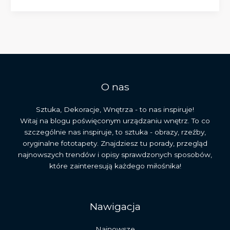
de
Kooning:
mistrz
abstrakcyjnego
ekspresjonizmu
i
jego
dziedzictwo
O nas
Sztuka, Dekoracje, Wnętrza - to nas inspiruje!
Witaj na blogu poświęconym urządzaniu wnętrz. To co
szczególnie nas inspiruje, to sztuka - obrazy, rzeźby,
oryginalne fototapety. Znajdziesz tu porady, przegląd
najnowszych trendów i opisy sprawdzonych sposobów,
które zainteresują każdego miłośnika!
Nawigacja
Najnowsze