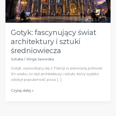
Gotyk: fascynujący świat
architektury i sztuki
średniowiecza
Sztuka
/
Kinga Jaworska
Gotyk, wywodzący się z Francji w pierwszej połowie
XII wieku, to styl architektury i sztuki, który szybko
zdobył popularność poza […]
Gotyk:
Czytaj dalej »
fascynujący
świat
architektury
i