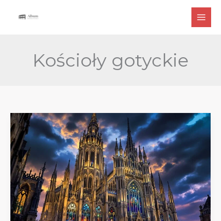
Przejdź
do
treści
Kościoły gotyckie