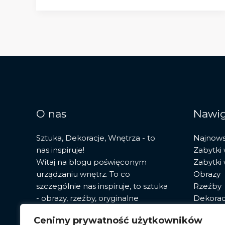
Pradze:
historia,
architektura
i
skarby
duchowe
O nas
Nawig
Sztuka, Dekoracje, Wnętrza - to
Najnow
nas inspiruje!
Zabytki
Witaj na blogu poświęconym
Zabytki
urządzaniu wnętrz. To co
Obrazy
szczególnie nas inspiruje, to sztuka
Rzeźby
- obrazy, rzeźby, oryginalne
Dekorac
fototapety. Znajdziesz tu porady,
Sztuka
Cenimy prywatność użytkowników
przegląd najnowszych trendów i
Pracown