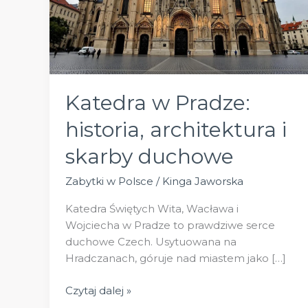
Katedra w Pradze:
historia, architektura i
skarby duchowe
Zabytki w Polsce
/
Kinga Jaworska
Katedra Świętych Wita, Wacława i
Wojciecha w Pradze to prawdziwe serce
duchowe Czech. Usytuowana na
Hradczanach, góruje nad miastem jako […]
Katedra
Czytaj dalej »
w