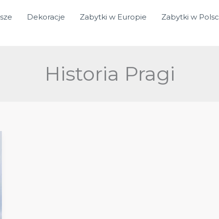
sze
Dekoracje
Zabytki w Europie
Zabytki w Pols
Historia Pragi