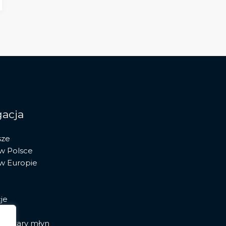
acja
sze
 w Polsce
 w Europie
je
ia stary młyn