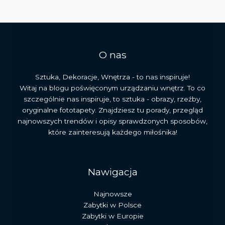
historia,
symbolika
i
znaczenie
arcydzieła
O nas
Sztuka, Dekoracje, Wnętrza - to nas inspiruje!
Witaj na blogu poświęconym urządzaniu wnętrz. To co
szczególnie nas inspiruje, to sztuka - obrazy, rzeźby,
oryginalne fototapety. Znajdziesz tu porady, przegląd
najnowszych trendów i opisy sprawdzonych sposobów,
które zainteresują każdego miłośnika!
Nawigacja
Najnowsze
Zabytki w Polsce
Zabytki w Europie