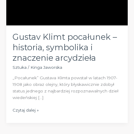
Gustav Klimt pocałunek –
historia, symbolika i
znaczenie arcydzieła
Sztuka
/
Kinga Jaworska
„Pocałunek” Gustava Klimta powstał w latach 1907-
1908 jako obraz olejny, który błyskawicznie zdobył
status jednego z najbardziej rozpoznawalnych dzieł
wiedeńskiej […]
Gustav
Czytaj dalej »
Klimt
pocałunek
–