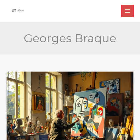
Przejdź
do
treści
Georges Braque