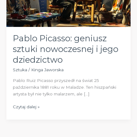
Pablo Picasso: geniusz
sztuki nowoczesnej i jego
dziedzictwo
Sztuka
/
Kinga Jaworska
Pablo Ruiz Picasso przyszedł na świat 25
października 1881 roku w Maladze. Ten hiszpański
artysta był nie tylko malarzem, ale […]
Pablo
Czytaj dalej »
Picasso:
geniusz
sztuki
nowoczesnej