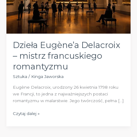
Dzieła Eugène’a Delacroix
– mistrz francuskiego
romantyzmu
Sztuka
/
Kinga Jaworska
Eugène Delacroix, urodzony 26 kwietnia 1798 roku
we Francji, to jedna z najważniejszych postaci
romantyzmu w malarstwie. Jego twórczość, pełna […]
Dzieła
Czytaj dalej »
Eugène’a
Delacroix
–