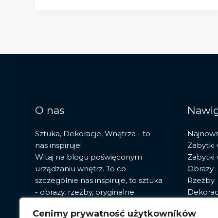
rewolucja
w
sztuce
i
jej
dziedzictwo
O nas
Nawig
Sztuka, Dekoracje, Wnętrza - to
Najnow
nas inspiruje!
Zabytki
Witaj na blogu poświęconym
Zabytki
urządzaniu wnętrz. To co
Obrazy
szczególnie nas inspiruje, to sztuka
Rzeźby
- obrazy, rzeźby, oryginalne
Dekorac
fototapety. Znajdziesz tu porady,
Sztuka
Cenimy prywatność użytkowników
przegląd najnowszych trendów i
Pracown