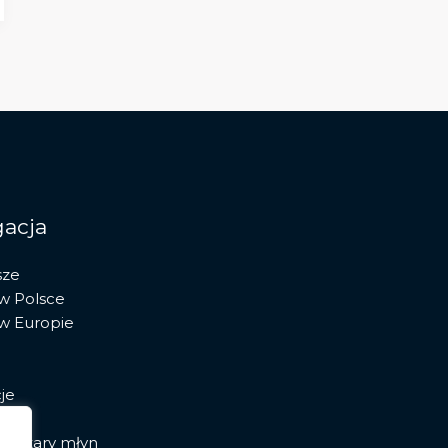
acja
sze
 w Polsce
 w Europie
je
ia stary młyn