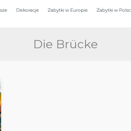
sze
Dekoracje
Zabytki w Europie
Zabytki w Pols
Die Brücke