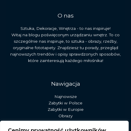
O nas
Sztuka, Dekoracje, Wnętrza - to nas inspiruje!
Witaj na blogu poświęconym urządzaniu wnętrz. To co
szczególnie nas inspiruje, to sztuka - obrazy, rzeźby,
oryginalne fototapety. Znajdziesz tu porady, przegląd
najnowszych trendów i opisy sprawdzonych sposobów,
które zainteresują każdego miłośnika!
Nawigacja
Najnowsze
Zabytki w Polsce
Zabytki w Europie
Obrazy
Rzeźby
Dekoracje
Cenimy prywatność użytkowników