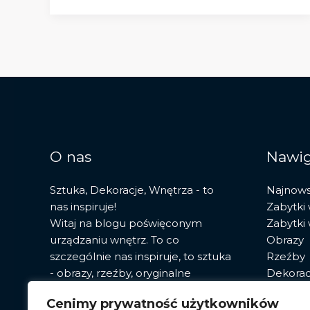
Pradze:
historia,
architektura
i
skarby
duchowe
O nas
Nawig
Sztuka, Dekoracje, Wnętrza - to
Najnow
nas inspiruje!
Zabytki
Witaj na blogu poświęconym
Zabytki
urządzaniu wnętrz. To co
Obrazy
szczególnie nas inspiruje, to sztuka
Rzeźby
- obrazy, rzeźby, oryginalne
Dekorac
fototapety. Znajdziesz tu porady,
Sztuka
Cenimy prywatność użytkowników
przegląd najnowszych trendów i
Pracown