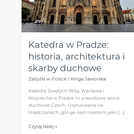
Katedra w Pradze:
historia, architektura i
skarby duchowe
Zabytki w Polsce
/
Kinga Jaworska
Katedra Świętych Wita, Wacława i
Wojciecha w Pradze to prawdziwe serce
duchowe Czech. Usytuowana na
Hradczanach, góruje nad miastem jako […]
Katedra
Czytaj dalej »
w