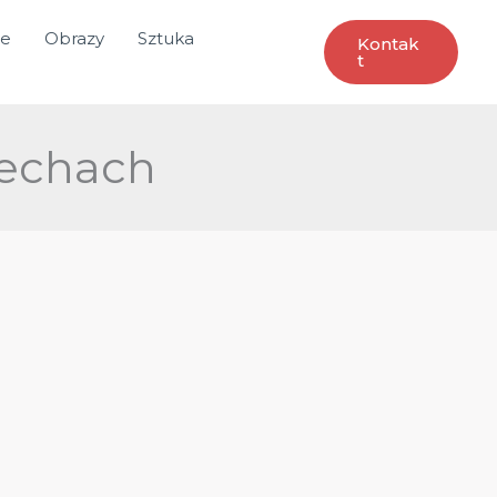
ce
Obrazy
Sztuka
Kontak
T
zechach