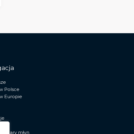
acja
sze
 w Polsce
 w Europie
je
ia stary młyn