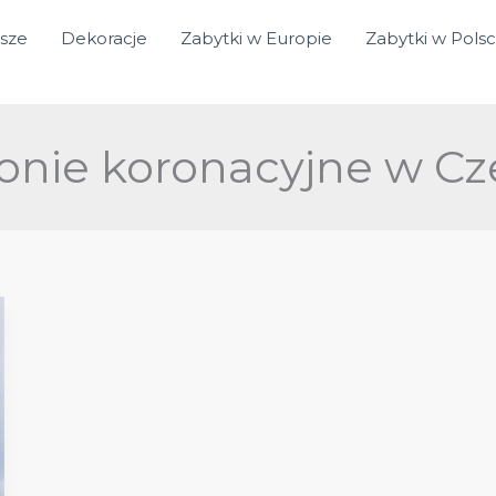
sze
Dekoracje
Zabytki w Europie
Zabytki w Pols
nie koronacyjne w C