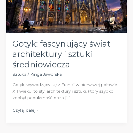
Gotyk: fascynujący świat
architektury i sztuki
średniowiecza
Sztuka
/
Kinga Jaworska
Gotyk, wywodzący się z Francji w pierwszej połowie
XII wieku, to styl architektury i sztuki, który szybko
zdobył popularność poza […]
Gotyk:
Czytaj dalej »
fascynujący
świat
architektury