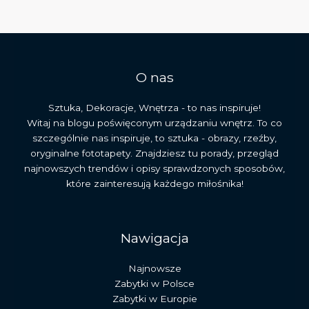
i
najważniejsze
zabytki
w
Polsce
O nas
Sztuka, Dekoracje, Wnętrza - to nas inspiruje!
Witaj na blogu poświęconym urządzaniu wnętrz. To co
szczególnie nas inspiruje, to sztuka - obrazy, rzeźby,
oryginalne fototapety. Znajdziesz tu porady, przegląd
najnowszych trendów i opisy sprawdzonych sposobów,
które zainteresują każdego miłośnika!
Nawigacja
Najnowsze
Zabytki w Polsce
Zabytki w Europie