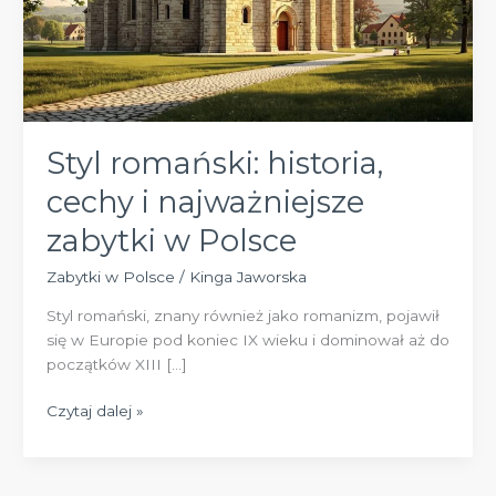
Styl romański: historia,
cechy i najważniejsze
zabytki w Polsce
Zabytki w Polsce
/
Kinga Jaworska
Styl romański, znany również jako romanizm, pojawił
się w Europie pod koniec IX wieku i dominował aż do
początków XIII […]
Styl
Czytaj dalej »
romański:
historia,
cechy