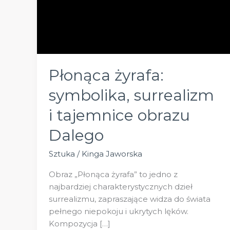
Płonąca żyrafa:
symbolika, surrealizm
i tajemnice obrazu
Dalego
Sztuka
/
Kinga Jaworska
Obraz „Płonąca żyrafa” to jedno z
najbardziej charakterystycznych dzieł
surrealizmu, zapraszające widza do świata
pełnego niepokoju i ukrytych lęków.
Kompozycja […]