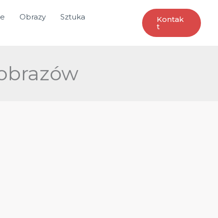
ce
Obrazy
Sztuka
Kontak
T
 obrazów