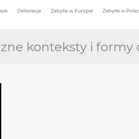
sze
Dekoracje
Zabytki w Europie
Zabytki w Pols
czne konteksty i formy