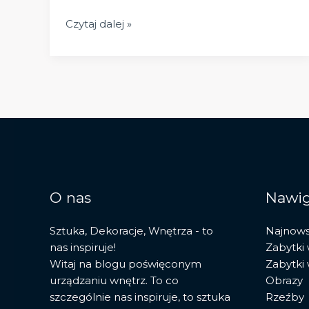
Płonąca
Czytaj dalej »
żyrafa:
symbolika,
surrealizm
i
tajemnice
obrazu
Dalego
O nas
Nawig
Sztuka, Dekoracje, Wnętrza - to
Najnow
nas inspiruje!
Zabytki
Witaj na blogu poświęconym
Zabytki
urządzaniu wnętrz. To co
Obrazy
szczególnie nas inspiruje, to sztuka
Rzeźby