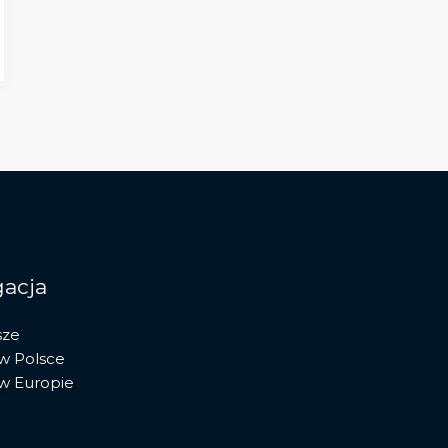
acja
sze
 w Polsce
 w Europie