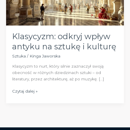
Klasycyzm: odkryj wpływ
antyku na sztukę i kulturę
Sztuka
/
Kinga Jaworska
Klasycyzm to nurt, który silnie zaznaczył swoją
obecność w różnych dziedzinach sztuki – od
literatury, przez architekturę, aż po muzykę. […]
Klasycyzm:
Czytaj dalej »
odkryj
wpływ
antyku
na
sztukę
i