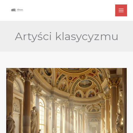
Przejdź
do
treści
Artyści klasycyzmu