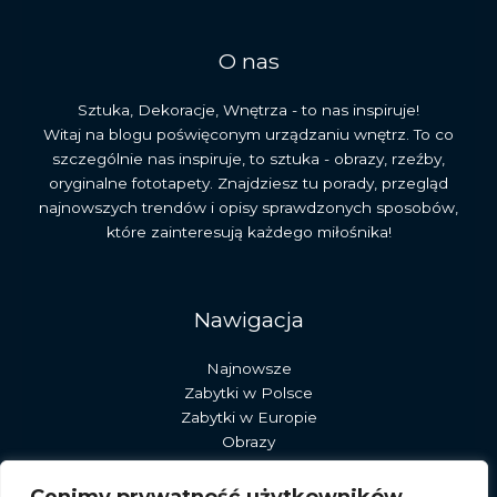
kulturę
O nas
Sztuka, Dekoracje, Wnętrza - to nas inspiruje!
Witaj na blogu poświęconym urządzaniu wnętrz. To co
szczególnie nas inspiruje, to sztuka - obrazy, rzeźby,
oryginalne fototapety. Znajdziesz tu porady, przegląd
najnowszych trendów i opisy sprawdzonych sposobów,
które zainteresują każdego miłośnika!
Nawigacja
Najnowsze
Zabytki w Polsce
Zabytki w Europie
Obrazy
Rzeźby
Dekoracje