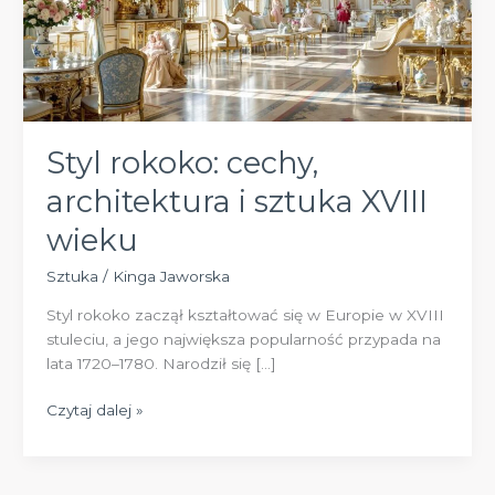
Styl rokoko: cechy,
architektura i sztuka XVIII
wieku
Sztuka
/
Kinga Jaworska
Styl rokoko zaczął kształtować się w Europie w XVIII
stuleciu, a jego największa popularność przypada na
lata 1720–1780. Narodził się […]
Styl
Czytaj dalej »
rokoko:
cechy,
architektura