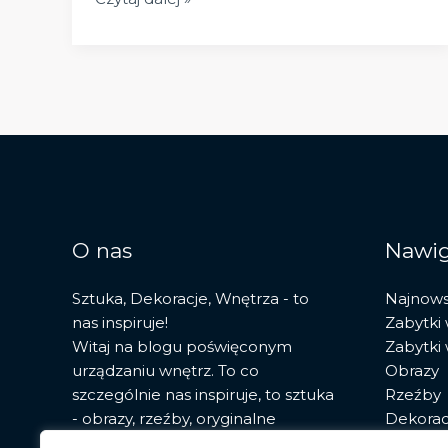
architektura:
cechy,
rozwój
i
największe
dzieła
stylu
O nas
Nawig
Sztuka, Dekoracje, Wnętrza - to
Najnow
nas inspiruje!
Zabytki
Witaj na blogu poświęconym
Zabytki
urządzaniu wnętrz. To co
Obrazy
szczególnie nas inspiruje, to sztuka
Rzeźby
- obrazy, rzeźby, oryginalne
Dekorac
fototapety. Znajdziesz tu porady,
Sztuka