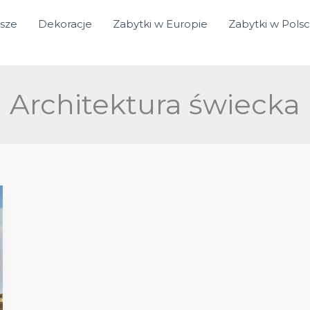
sze
Dekoracje
Zabytki w Europie
Zabytki w Pols
Architektura świecka