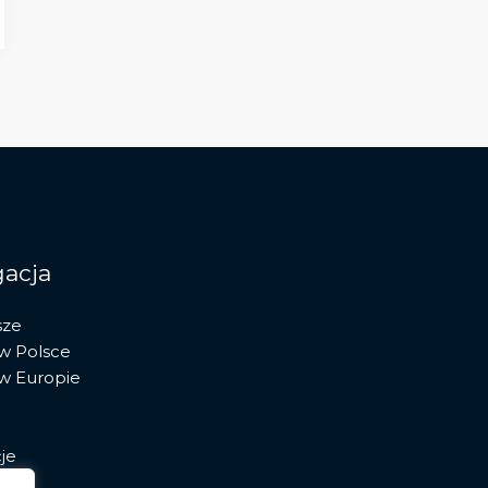
acja
sze
 w Polsce
 w Europie
je