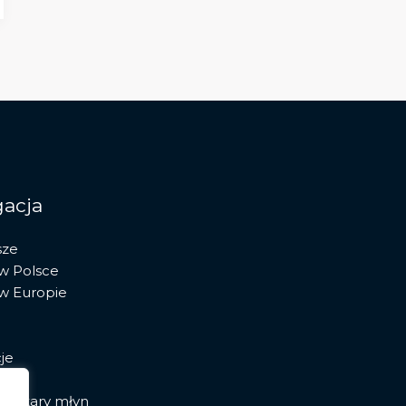
acja
sze
 w Polsce
 w Europie
je
ia stary młyn