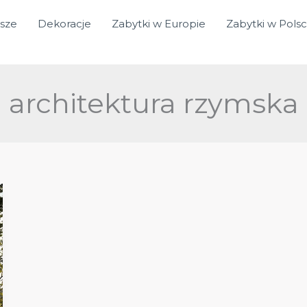
sze
Dekoracje
Zabytki w Europie
Zabytki w Pols
architektura rzymska