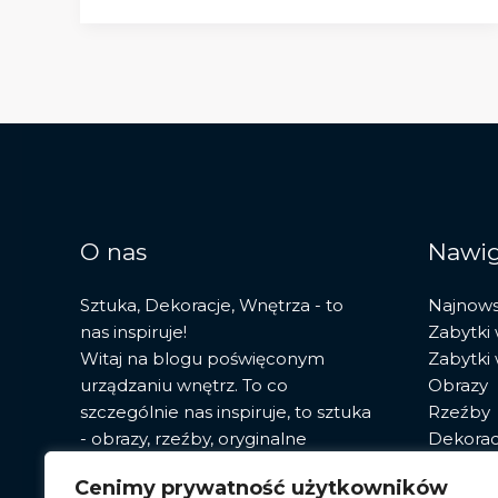
historia,
cechy
i
najważniejsze
zabytki
w
Polsce
O nas
Nawig
Sztuka, Dekoracje, Wnętrza - to
Najnow
nas inspiruje!
Zabytki
Witaj na blogu poświęconym
Zabytki
urządzaniu wnętrz. To co
Obrazy
szczególnie nas inspiruje, to sztuka
Rzeźby
- obrazy, rzeźby, oryginalne
Dekorac
fototapety. Znajdziesz tu porady,
Sztuka
Cenimy prywatność użytkowników
przegląd najnowszych trendów i
Pracown