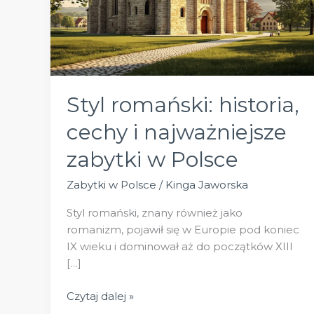
Styl romański: historia,
cechy i najważniejsze
zabytki w Polsce
Zabytki w Polsce
/
Kinga Jaworska
Styl romański, znany również jako
romanizm, pojawił się w Europie pod koniec
IX wieku i dominował aż do początków XIII
[…]
Styl
Czytaj dalej »
romański: