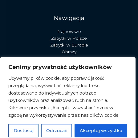
Nawigacja
Najnowsze
Zabytki w Polsce
Zabytki w Europie
Obrazy
Rzeźby
Dekoracje
Cenimy prywatność użytkowników
Sztuka
Używamy plików cookie, aby poprawić jakość
Pracownia stary młyn
przeglądania, wyświetlać reklamy lub treści
dostosowane do indywidualnych potrzeb
użytkowników oraz analizować ruch na stronie.
Kliknięcie przycisku „Akceptuj wszystkie” oznacza
zgodę na wykorzystywanie przez nas plików cookie.
© 2026 albumromanski.pl
Powered by albumromanski.pl
Dostosuj
Odrzucać
Akceptuj wszystko